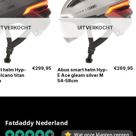
ITVERKOCHT
UITVERKOCHT
+
€
299,95
€
269,95
t helm Hyp-
Abus smart helm Hyp-
olcano titan
E Ace gleam silver M
m
54-58cm
Fatdaddy Nederland
Wat onze klanten zeggen