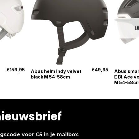
U
+
+
€
159,95
€
49,95
Abus helm Indy velvet
Abus smar
black M 54-58cm
E Bl.Ace v
M 54-58c
nieuwsbrief
.
ingscode voor €5 in je mailbox