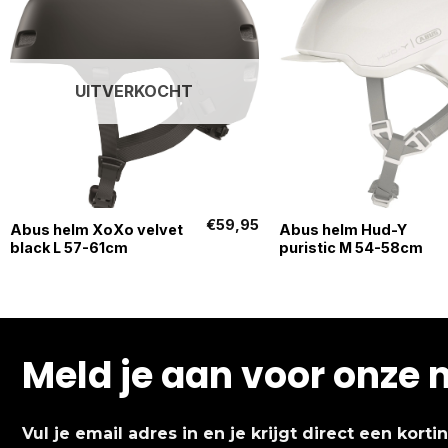
UITVERKOCHT
+
+
€
59,95
Abus helm XoXo velvet
Abus helm Hud-Y
black L 57-61cm
puristic M 54-58cm
Meld je aan voor onze 
Vul je email adres in en je krijgt direct een kort