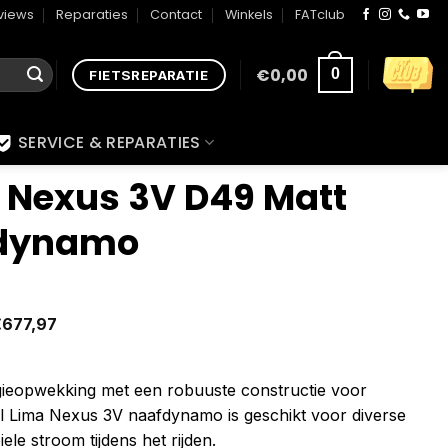
views
Reparaties
Contact
Winkels
FATclub
€
0,00
0
FIETSREPARATIE
SERVICE & REPARATIES
a Nexus 3V D49 Matt
fdynamo
€
677,97
gieopwekking met een robuuste constructie voor
el Lima Nexus 3V naafdynamo is geschikt voor diverse
iele stroom tijdens het rijden.