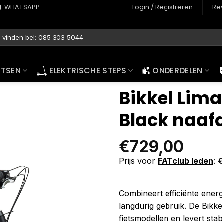
WHATSAPP
Login / Registreren
Re
ETSEN
ELEKTRISCHE STEPS
ONDERDELEN
Bikkel Lim
Black naa
€
729,00
Prijs voor
FATclub leden
:
Combineert efficiënte ener
langdurig gebruik. De Bikk
fietsmodellen en levert stab