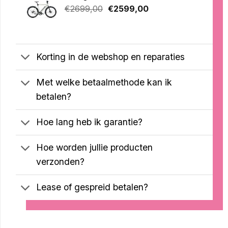
Oorspronkelijke
Huidige
op
€
2699,00
€
2599,00
klantbeoordelingen
prijs
prijs
was:
is:
€2699,00.
€2599,00.
Korting in de webshop en reparaties
Met welke betaalmethode kan ik
betalen?
Hoe lang heb ik garantie?
Hoe worden jullie producten
verzonden?
Lease of gespreid betalen?