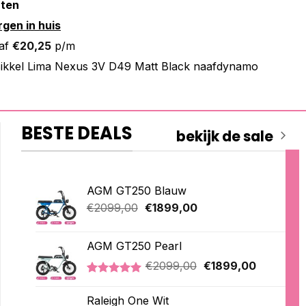
nten
gen in huis
af
€
20,25
p/m
ikkel Lima Nexus 3V D49 Matt Black naafdynamo
BESTE DEALS
bekijk de sale
AGM GT250 Blauw
Oorspronkelijke
Huidige
€
2099,00
€
1899,00
prijs
prijs
was:
is:
AGM GT250 Pearl
€2099,00.
€1899,00.
Oorspronkelijke
Huidige
€
2099,00
€
1899,00
prijs
prijs
Gewaardeerd
2
was:
is:
5.00
op 5
Raleigh One Wit
€2099,00.
€1899,00
gebaseerd