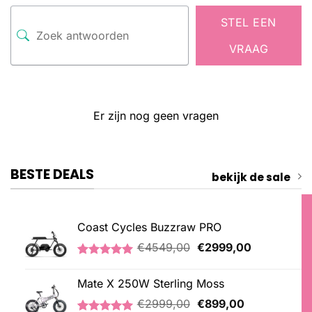
STEL EEN
VRAAG
Er zijn nog geen vragen
BESTE DEALS
bekijk de sale
Coast Cycles Buzzraw PRO
Oorspronkelijke
Huidige
€
4549,00
€
2999,00
prijs
prijs
Gewaardeerd
1
was:
is:
5.00
op 5
Mate X 250W Sterling Moss
€4549,00.
€2999,00.
gebaseerd
op
Oorspronkelijke
Huidige
€
2999,00
€
899,00
klantbeoordeling