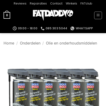
Ga
Reviews
Reparaties
Contact
Winkels
FATclub
naar
inhoud
0
09:00 - 18:00
085 303 5044
WHATSAPP
Home
/
Onderdelen
/
Olie en onderhoudsmiddelen