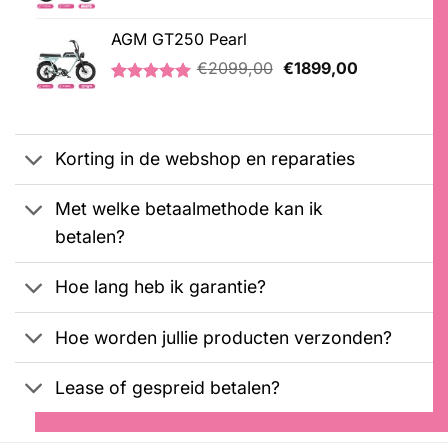
prijs
prijs
Gewaardeerd
3
was:
is:
5.00
op 5
AGM GT250 Pearl
€2999,00.
€899,00.
gebaseerd
Oorspronkelijke
Huidige
op
€
2099,00
€
1899,00
klantbeoordelingen
prijs
prijs
Gewaardeerd
2
was:
is:
5.00
op 5
€2099,00.
€1899,00.
gebaseerd
op
Korting in de webshop en reparaties
klantbeoordelingen
Met welke betaalmethode kan ik
betalen?
Hoe lang heb ik garantie?
Hoe worden jullie producten verzonden?
Lease of gespreid betalen?