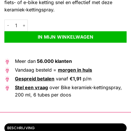
fiets- of e-bike ketting snel en effectief met deze
keramiek-kettingspray.
Bike keramiek-kettingspray, 200 ml, 6 tubes per doos aantal
Alternative:
IN MIJN WINKELWAGEN
Meer dan
56.000 klanten
Vandaag besteld =
morgen in huis
Gespreid betalen
vanaf
€
1,91
p/m
Stel een vraag
over Bike keramiek-kettingspray,
200 ml, 6 tubes per doos
BESCHRIJVING