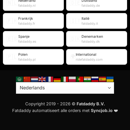
Nederland
Duitsland
🇳🇱
🇩🇪
fatdaddy.nl
fatdaddy.de
Frankrijk
Italië
🇫🇷
🇮🇹
fatdaddy.fr
fatdaddy.it
Spanje
Denemarken
🇪🇸
🇩🇰
fatdaddy.es
fatdaddy.dk
Polen
International
🇵🇱
🌍
fatdaddy.pl
ridefatdaddy.com
Copyright 2019 - 2026 ©
Fatdaddy B.V.
Fatdaddy automatiseert alle orders met
Syncjob.io
❤️