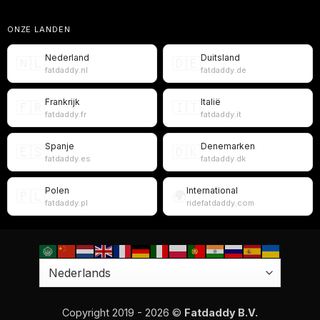
ONZE LANDEN
Nederland
Duitsland
🇳🇱
🇩🇪
fatdaddy.nl
fatdaddy.de
Frankrijk
Italië
🇫🇷
🇮🇹
fatdaddy.fr
fatdaddy.it
Spanje
Denemarken
🇪🇸
🇩🇰
fatdaddy.es
fatdaddy.dk
Polen
International
🇵🇱
🌍
fatdaddy.pl
ridefatdaddy.com
Copyright 2019 - 2026 ©
Fatdaddy B.V.