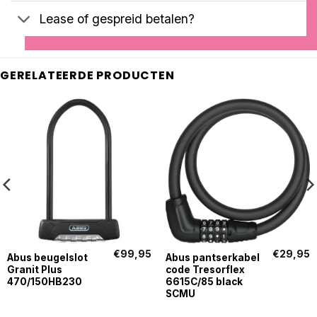
Lease of gespreid betalen?
GERELATEERDE PRODUCTEN
€
99,95
€
29,95
Abus beugelslot
Abus pantserkabel
Granit Plus
code Tresorflex
470/150HB230
6615C/85 black
SCMU