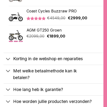
prijs
prijs
was:
is:
Coast Cycles Buzzraw PRO
€2999,00.
€2799,00.
Oorspronkelijke
Huidige
€
4549,00
€
2999,00
prijs
prijs
Gewaardeerd
1
was:
is:
5.00
op 5
AGM GT250 Groen
€4549,00.
€2999,00.
gebaseerd
Oorspronkelijke
Huidige
op
€
2099,00
€
1899,00
klantbeoordeling
prijs
prijs
was:
is:
€2099,00.
€1899,00.
Korting in de webshop en reparaties
Met welke betaalmethode kan ik
betalen?
Hoe lang heb ik garantie?
Hoe worden jullie producten verzonden?