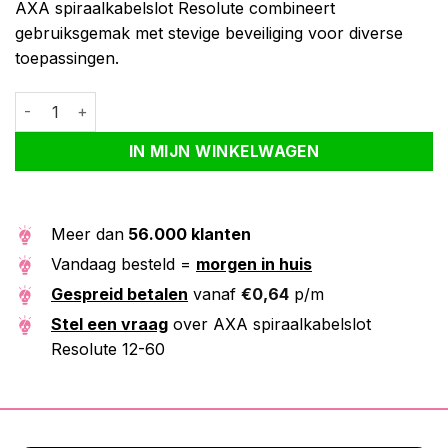
AXA spiraalkabelslot Resolute combineert
gebruiksgemak met stevige beveiliging voor diverse
toepassingen.
AXA spiraalkabelslot Resolute 12-60 aantal
Alternative:
IN MIJN WINKELWAGEN
Meer dan
56.000 klanten
Vandaag besteld =
morgen in huis
Gespreid betalen
vanaf
€
0,64
p/m
Stel een vraag
over AXA spiraalkabelslot
Resolute 12-60