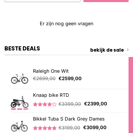
Er zijn nog geen vragen
BESTE DEALS
bekijk de sale
Raleigh One Wit
Oorspronkelijke
Huidige
€
2699,00
€
2599,00
prijs
prijs
was:
is:
Knaap bike RTD
€2699,00.
€2599,00.
Oorspronkelijke
Huidige
€
3399,00
€
2399,00
prijs
prijs
Gewaardeerd
5
was:
is:
4.20
op 5
Bikkel Tuba S Dark Grey Dames
€3399,00.
€2399,00.
gebaseerd
Oorspronkelijke
Huidige
op
€
3199,00
€
3099,00
klantbeoordelingen
prijs
prijs