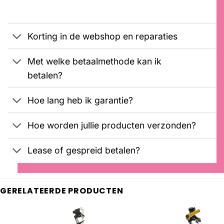
Gewaardeerd
1
was:
is:
5.00
op 5
€3199,00.
€3099,00.
gebaseerd
op
Korting in de webshop en reparaties
klantbeoordeling
Met welke betaalmethode kan ik
betalen?
Hoe lang heb ik garantie?
Hoe worden jullie producten verzonden?
Lease of gespreid betalen?
GERELATEERDE PRODUCTEN