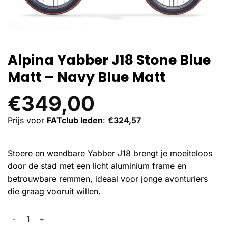
Alpina Yabber J18 Stone Blue
Matt – Navy Blue Matt
€
349,00
Prijs voor
FATclub leden
:
€
324,57
Stoere en wendbare Yabber J18 brengt je moeiteloos
door de stad met een licht aluminium frame en
betrouwbare remmen, ideaal voor jonge avonturiers
die graag vooruit willen.
Alpina Yabber J18 Stone Blue Matt - Navy Blue Matt aantal
Alternative: