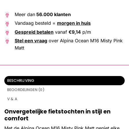
Meer dan
56.000 klanten
Vandaag besteld =
morgen in huis
Gespreid betalen
vanaf
€
9,14
p/m
Stel een vraag
over Alpina Ocean M16 Misty Pink
Matt
BESCHRIJVING
BEOORDELINGEN (0)
V & A
Onvergetelijke fietstochten in stijl en
comfort
Met de Alpina Ocean M16 Misty Pink Matt geniet elke