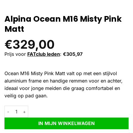
Alpina Ocean M16 Misty Pink
Matt
€
329,00
Prijs voor
FATclub leden
:
€
305,97
Ocean M16 Misty Pink Matt valt op met een stijlvol
aluminium frame en handige remmen voor en achter,
ideaal voor jonge meiden die graag comfortabel en
veilig op pad gaan.
Alpina Ocean M16 Misty Pink Matt aantal
Alternative:
IN MIJN WINKELWAGEN