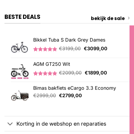
BESTE DEALS
bekijk de sale
Bikkel Tuba S Dark Grey Dames
Oorspronkelijke
Huidige
€
3199,00
€
3099,00
prijs
prijs
Gewaardeerd
1
was:
is:
5.00
op 5
AGM GT250 Wit
€3199,00.
€3099,00.
gebaseerd
op
Oorspronkelijke
Huidige
€
2099,00
€
1899,00
klantbeoordeling
prijs
prijs
Gewaardeerd
1
was:
is:
5.00
op 5
Bimas bakfiets eCargo 3.3 Economy
€2099,00.
€1899,00.
gebaseerd
Oorspronkelijke
Huidige
op
€
2999,00
€
2799,00
klantbeoordeling
prijs
prijs
was:
is:
€2999,00.
€2799,00.
Korting in de webshop en reparaties