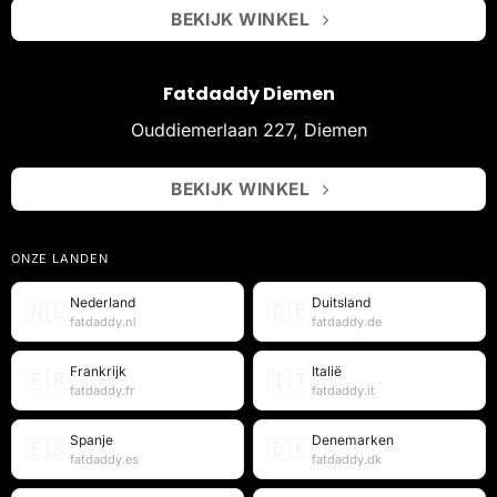
BEKIJK WINKEL
Fatdaddy Diemen
Ouddiemerlaan 227, Diemen
BEKIJK WINKEL
ONZE LANDEN
Nederland
Duitsland
🇳🇱
🇩🇪
fatdaddy.nl
fatdaddy.de
Frankrijk
Italië
🇫🇷
🇮🇹
fatdaddy.fr
fatdaddy.it
Spanje
Denemarken
🇪🇸
🇩🇰
fatdaddy.es
fatdaddy.dk