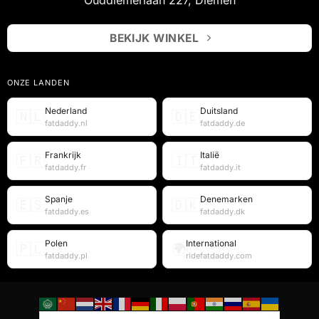
BEKIJK WINKEL
ONZE LANDEN
Nederland
Duitsland
🇳🇱
🇩🇪
fatdaddy.nl
fatdaddy.de
Frankrijk
Italië
🇫🇷
🇮🇹
fatdaddy.fr
fatdaddy.it
Spanje
Denemarken
🇪🇸
🇩🇰
fatdaddy.es
fatdaddy.dk
Polen
International
🇵🇱
🌍
fatdaddy.pl
ridefatdaddy.com