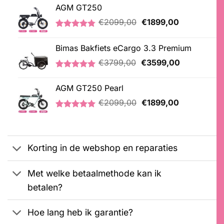
AGM GT250
Oorspronkelijke
Huidige
€
2099,00
€
1899,00
prijs
prijs
Gewaardeerd
21
was:
is:
4.76
op 5
Bimas Bakfiets eCargo 3.3 Premium
€2099,00.
€1899,00.
gebaseerd
op
Oorspronkelijke
Huidige
€
3799,00
€
3599,00
klantbeoordelingen
prijs
prijs
Gewaardeerd
2
was:
is:
5.00
op 5
AGM GT250 Pearl
€3799,00.
€3599,00.
gebaseerd
Oorspronkelijke
Huidige
op
€
2099,00
€
1899,00
klantbeoordelingen
prijs
prijs
Gewaardeerd
2
was:
is:
5.00
op 5
€2099,00.
€1899,00.
gebaseerd
op
Korting in de webshop en reparaties
klantbeoordelingen
Met welke betaalmethode kan ik
betalen?
Hoe lang heb ik garantie?