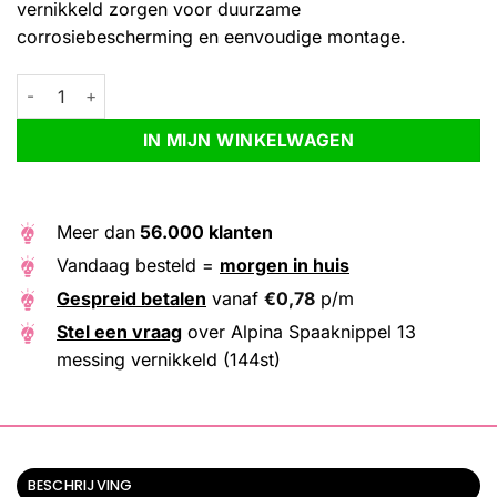
vernikkeld zorgen voor duurzame
corrosiebescherming en eenvoudige montage.
Alpina Spaaknippel 13 messing vernikkeld (144st) aantal
Alternative:
IN MIJN WINKELWAGEN
Meer dan
56.000 klanten
Vandaag besteld =
morgen in huis
Gespreid betalen
vanaf
€
0,78
p/m
Stel een vraag
over Alpina Spaaknippel 13
messing vernikkeld (144st)
BESCHRIJVING