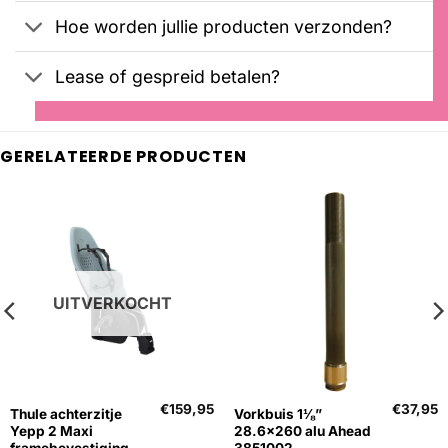
Hoe worden jullie producten verzonden?
Lease of gespreid betalen?
GERELATEERDE PRODUCTEN
UITVERKOCHT
€
159,95
€
37,95
Thule achterzitje
Vorkbuis 1⅛”
Yepp 2 Maxi
28.6×260 alu Ahead
framebevestiging
3851002