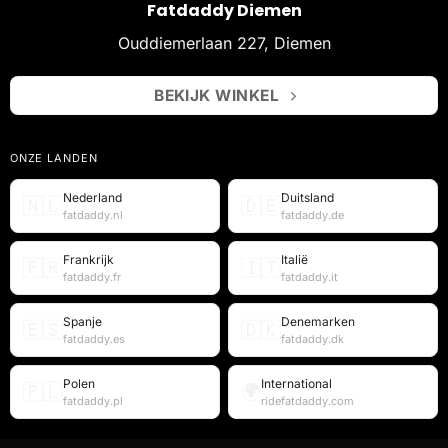
Fatdaddy Diemen
Ouddiemerlaan 227, Diemen
BEKIJK WINKEL
ONZE LANDEN
Nederland
Duitsland
🇳🇱
🇩🇪
fatdaddy.nl
fatdaddy.de
Frankrijk
Italië
🇫🇷
🇮🇹
fatdaddy.fr
fatdaddy.it
Spanje
Denemarken
🇪🇸
🇩🇰
fatdaddy.es
fatdaddy.dk
Polen
International
🇵🇱
🌍
fatdaddy.pl
ridefatdaddy.com