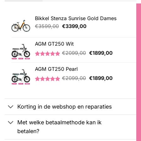
Bikkel Stenza Sunrise Gold Dames
Oorspronkelijke
Huidige
€
3599,00
€
3399,00
prijs
prijs
was:
is:
AGM GT250 Wit
€3599,00.
€3399,00.
Oorspronkelijke
Huidige
€
2099,00
€
1899,00
prijs
prijs
Gewaardeerd
1
was:
is:
5.00
op 5
AGM GT250 Pearl
€2099,00.
€1899,00.
gebaseerd
Oorspronkelijke
Huidige
op
€
2099,00
€
1899,00
klantbeoordeling
prijs
prijs
Gewaardeerd
2
was:
is:
5.00
op 5
€2099,00.
€1899,00.
gebaseerd
op
Korting in de webshop en reparaties
klantbeoordelingen
Met welke betaalmethode kan ik
betalen?