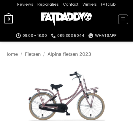
Ga
Reviews
Reparaties
Contact
Winkels
FATclub
naar
inhoud
0
09:00 - 18:00
085 303 5044
WHATSAPP
Home
/
Fietsen
/
Alpina fietsen 2023