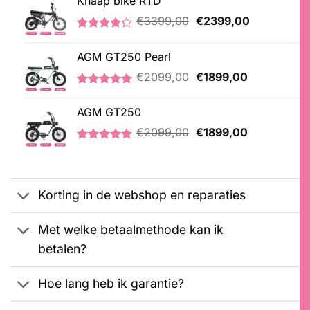
Knaap bike RTD
Oorspronkelijke
Huidige
€
3399,00
€
2399,00
prijs
prijs
Gewaardeerd
5
was:
is:
4.20
op 5
AGM GT250 Pearl
€3399,00.
€2399,00.
gebaseerd
op
Oorspronkelijke
Huidige
€
2099,00
€
1899,00
klantbeoordelingen
prijs
prijs
Gewaardeerd
2
was:
is:
5.00
op 5
AGM GT250
€2099,00.
€1899,00.
gebaseerd
Oorspronkelijke
Huidige
op
€
2099,00
€
1899,00
klantbeoordelingen
prijs
prijs
Gewaardeerd
21
was:
is:
4.76
op 5
€2099,00.
€1899,00.
gebaseerd
op
Korting in de webshop en reparaties
klantbeoordelingen
Met welke betaalmethode kan ik
betalen?
Hoe lang heb ik garantie?