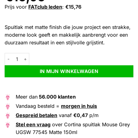
Prijs voor
FATclub leden
:
€
15,76
Spuitlak met matte finish die jouw project een strakke,
moderne look geeft en makkelijk aanbrengt voor een
duurzaam resultaat in een stijlvolle grijstint.
Cortina spuitlak Mouse Grey UGSW 77545 Matte 150ml aantal
Alternative:
IN MIJN WINKELWAGEN
Meer dan
56.000 klanten
Vandaag besteld =
morgen in huis
Gespreid betalen
vanaf
€
0,47
p/m
Stel een vraag
over Cortina spuitlak Mouse Grey
UGSW 77545 Matte 150ml