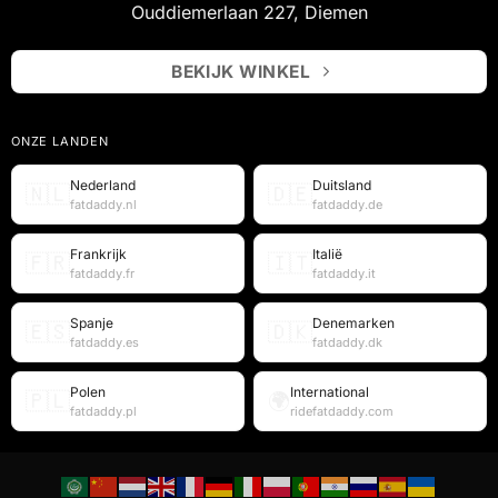
Ouddiemerlaan 227, Diemen
BEKIJK WINKEL
ONZE LANDEN
Nederland
Duitsland
🇳🇱
🇩🇪
fatdaddy.nl
fatdaddy.de
Frankrijk
Italië
🇫🇷
🇮🇹
fatdaddy.fr
fatdaddy.it
Spanje
Denemarken
🇪🇸
🇩🇰
fatdaddy.es
fatdaddy.dk
Polen
International
🇵🇱
🌍
fatdaddy.pl
ridefatdaddy.com