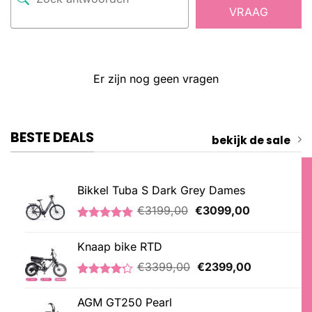
VRAAG
Er zijn nog geen vragen
BESTE DEALS
bekijk de sale
Bikkel Tuba S Dark Grey Dames
Oorspronkelijke
Huidige
€
3199,00
€
3099,00
prijs
prijs
Gewaardeerd
1
was:
is:
5.00
op 5
Knaap bike RTD
€3199,00.
€3099,00.
gebaseerd
op
Oorspronkelijke
Huidige
€
3399,00
€
2399,00
klantbeoordeling
prijs
prijs
Gewaardeerd
5
was:
is:
4.20
op 5
AGM GT250 Pearl
€3399,00.
€2399,00.
gebaseerd