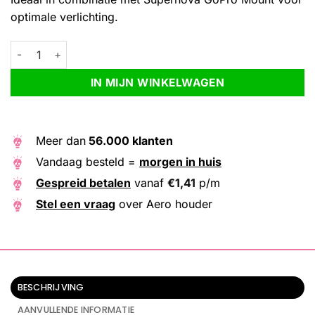
optimale verlichting.
Aero houder aantal
Alternative:
IN MIJN WINKELWAGEN
Meer dan
56.000 klanten
Vandaag besteld =
morgen in huis
Gespreid betalen
vanaf
€
1,41
p/m
Stel een vraag
over Aero houder
BESCHRIJVING
AANVULLENDE INFORMATIE