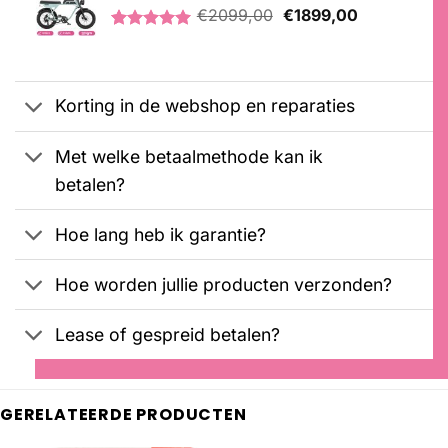
Oorspronkelijke
Huidige
op
€
2099,00
€
1899,00
klantbeoordelingen
prijs
prijs
Gewaardeerd
2
was:
is:
5.00
op 5
€2099,00.
€1899,00.
gebaseerd
op
Korting in de webshop en reparaties
klantbeoordelingen
Met welke betaalmethode kan ik
betalen?
Hoe lang heb ik garantie?
Hoe worden jullie producten verzonden?
Lease of gespreid betalen?
GERELATEERDE PRODUCTEN