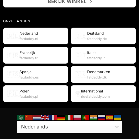
BEKIJK WINKEL
ONZE LANDEN
Nederland
Duitsland
🇳🇱
🇩🇪
fatdaddy.nl
fatdaddy.de
Frankrijk
Italië
🇫🇷
🇮🇹
fatdaddy.fr
fatdaddy.it
Spanje
Denemarken
🇪🇸
🇩🇰
fatdaddy.es
fatdaddy.dk
Polen
International
🇵🇱
🌍
fatdaddy.pl
ridefatdaddy.com