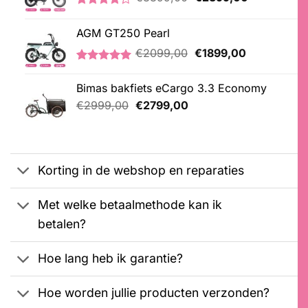
prijs
prijs
Gewaardeerd
5
was:
is:
4.20
op 5
AGM GT250 Pearl
€3399,00.
€2399,00.
gebaseerd
op
Oorspronkelijke
Huidige
€
2099,00
€
1899,00
klantbeoordelingen
prijs
prijs
Gewaardeerd
2
was:
is:
5.00
op 5
Bimas bakfiets eCargo 3.3 Economy
€2099,00.
€1899,00.
gebaseerd
Oorspronkelijke
Huidige
op
€
2999,00
€
2799,00
klantbeoordelingen
prijs
prijs
was:
is:
€2999,00.
€2799,00.
Korting in de webshop en reparaties
Met welke betaalmethode kan ik
betalen?
Hoe lang heb ik garantie?
Hoe worden jullie producten verzonden?