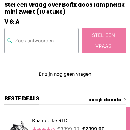
Stel een vraag over Bofix doos lamphaak
mini zwart (10 stuks)
V & A
STEL EEN
VRAAG
Er zijn nog geen vragen
BESTE DEALS
bekijk de sale
Knaap bike RTD
Oorspronkelijke
Huidige
€
3399,00
€
2399,00