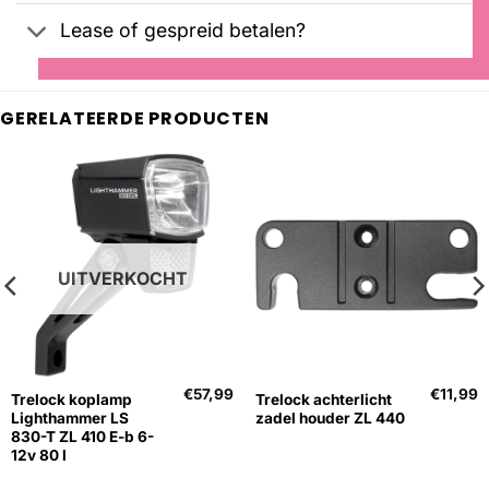
Lease of gespreid betalen?
GERELATEERDE PRODUCTEN
UITVERKOCHT
€
57,99
€
11,99
Trelock koplamp
Trelock achterlicht
Lighthammer LS
zadel houder ZL 440
830-T ZL 410 E-b 6-
12v 80 l