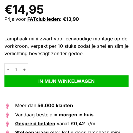
€
14,95
Prijs voor
FATclub leden
:
€
13,90
Lamphaak mini zwart voor eenvoudige montage op de
vorkkroon, verpakt per 10 stuks zodat je snel en slim je
verlichting bevestigt zonder gedoe.
Bofix doos lamphaak mini zwart (10 stuks) aantal
Alternative:
IN MIJN WINKELWAGEN
Meer dan
56.000 klanten
Vandaag besteld =
morgen in huis
Gespreid betalen
vanaf
€
0,42
p/m
Stel een vraag
over Bofix doos lamphaak mini