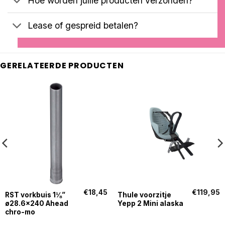
Hoe worden jullie producten verzonden?
Lease of gespreid betalen?
GERELATEERDE PRODUCTEN
€
18,45
€
119,95
RST vorkbuis 1⅛”
Thule voorzitje
ø28.6×240 Ahead
Yepp 2 Mini alaska
chro-mo