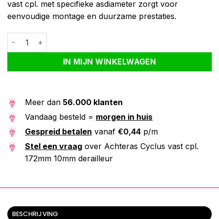
vast cpl. met specifieke asdiameter zorgt voor
eenvoudige montage en duurzame prestaties.
Achteras Cyclus vast cpl. 172mm 10mm derailleur aantal
Alternative:
IN MIJN WINKELWAGEN
Meer dan
56.000 klanten
Vandaag besteld =
morgen in huis
Gespreid betalen
vanaf
€
0,44
p/m
Stel een vraag
over Achteras Cyclus vast cpl.
172mm 10mm derailleur
BESCHRIJVING