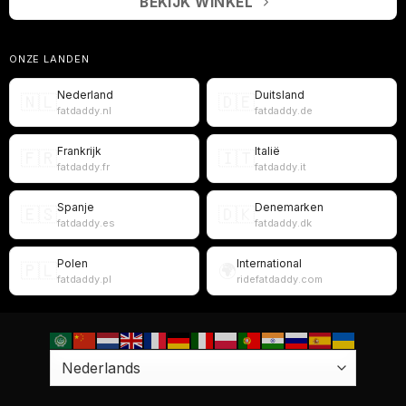
BEKIJK WINKEL
ONZE LANDEN
Nederland
Duitsland
🇳🇱
🇩🇪
fatdaddy.nl
fatdaddy.de
Frankrijk
Italië
🇫🇷
🇮🇹
fatdaddy.fr
fatdaddy.it
Spanje
Denemarken
🇪🇸
🇩🇰
fatdaddy.es
fatdaddy.dk
Polen
International
🇵🇱
🌍
fatdaddy.pl
ridefatdaddy.com