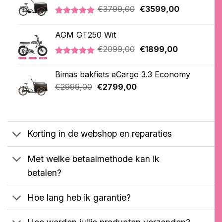
Oorspronkelijke
Huidige
€
3799,00
€
3599,00
prijs
prijs
Gewaardeerd
2
was:
is:
5.00
op 5
AGM GT250 Wit
€3799,00.
€3599,00.
gebaseerd
op
Oorspronkelijke
Huidige
€
2099,00
€
1899,00
klantbeoordelingen
prijs
prijs
Gewaardeerd
1
was:
is:
5.00
op 5
Bimas bakfiets eCargo 3.3 Economy
€2099,00.
€1899,00.
gebaseerd
Oorspronkelijke
Huidige
op
€
2999,00
€
2799,00
klantbeoordeling
prijs
prijs
was:
is:
€2999,00.
€2799,00.
Korting in de webshop en reparaties
Met welke betaalmethode kan ik
betalen?
Hoe lang heb ik garantie?