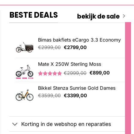
BESTE DEALS
bekijk de sale
Bimas bakfiets eCargo 3.3 Economy
Oorspronkelijke
Huidige
€
2999,00
€
2799,00
prijs
prijs
was:
is:
Mate X 250W Sterling Moss
€2999,00.
€2799,00.
Oorspronkelijke
Huidige
€
2999,00
€
899,00
prijs
prijs
Gewaardeerd
3
was:
is:
5.00
op 5
Bikkel Stenza Sunrise Gold Dames
€2999,00.
€899,00.
gebaseerd
Oorspronkelijke
Huidige
op
€
3599,00
€
3399,00
klantbeoordelingen
prijs
prijs
was:
is:
€3599,00.
€3399,00.
Korting in de webshop en reparaties