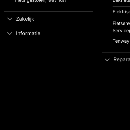
Elektris
Zakelijk
Fietsenw
Service
Informatie
Tenways
Repara