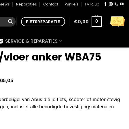
views
Reparaties
Contact
Winkels
FATclub
€
0,00
0
FIETSREPARATIE
SERVICE & REPARATIES
vloer anker WBA75
65,05
erbeugel van Abus die je fiets, scooter of motor stevig
gen, inclusief alle benodigde bevestigingsmaterialen
 aantal