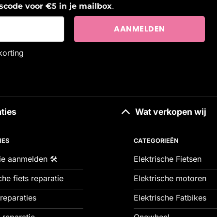
.
ngscode voor €5 in je mailbox
korting
ties
Wat verkopen wij
IES
CATEGORIEËN
ie aanmelden 🛠️
Elektrische Fietsen
che fiets reparatie
Elektrische motoren
reparaties
Elektrische Fatbikes
 reparatie
Onewheel