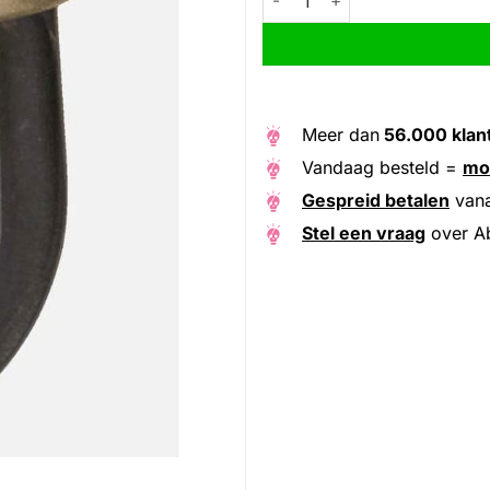
Meer dan
56.000 klan
Vandaag besteld =
mo
Gespreid betalen
van
Stel een vraag
over A