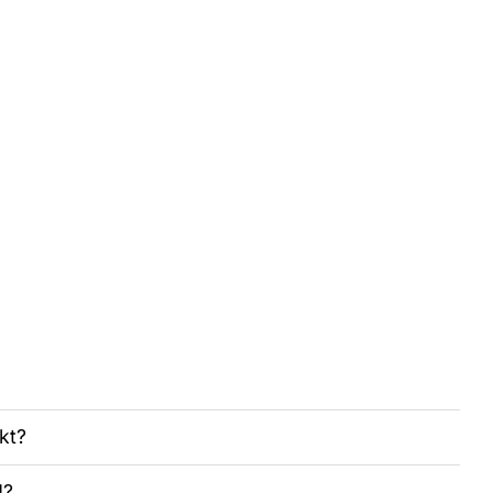
kt?
d?