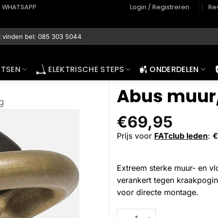
WHATSAPP
Login / Registreren
Re
ETSEN
ELEKTRISCHE STEPS
ONDERDELEN
Abus muur/
g
€
69,95
Prijs voor
FATclub leden
:
€
Extreem sterke muur- en vlo
verankert tegen kraakpogin
voor directe montage.
Abus muur/vloer anker WBA75
Alternative: