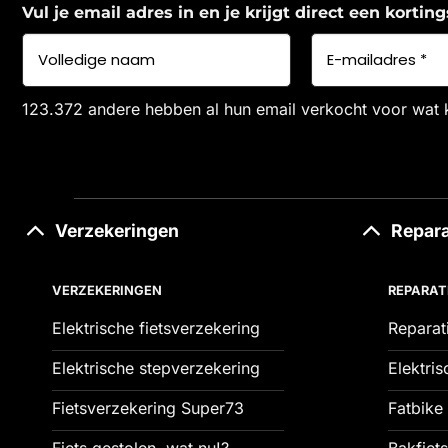
Vul je email adres in en je krijgt direct een korti
123.372 andere hebben al hun email verkocht voor wat 
Verzekeringen
Repara
VERZEKERINGEN
REPARAT
Elektrische fietsverzekering
Reparat
Elektrische stepverzekering
Elektris
Fietsverzekering Super73
Fatbike 
Fiets gestolen, wat nu!?
Bakfiets