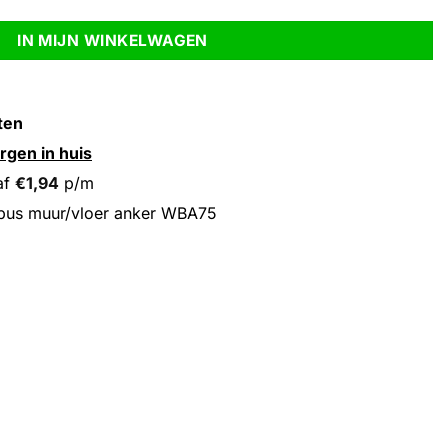
IN MIJN WINKELWAGEN
ten
rgen in huis
af
€
1,94
p/m
bus muur/vloer anker WBA75