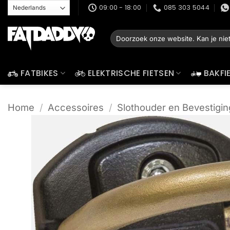
Ga
09:00 - 18:00
085 303 5044
naar
inhoud
Zoeken
naar:
FATBIKES
ELEKTRISCHE FIETSEN
BAKFI
Home
/
Accessoires
/
Slothouder en Bevestigin