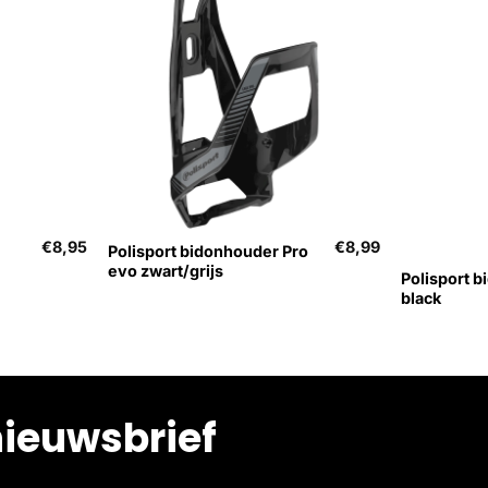
+
+
Uitverkoch
€
8,95
€
8,99
Polisport bidonhouder Pro
evo zwart/grijs
Polisport b
black
nieuwsbrief