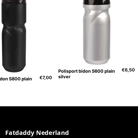
+
t
€
6,50
Polisport bidon S600 plain
silver
€
7,00
idon S800 plain
Fatdaddy Nederland