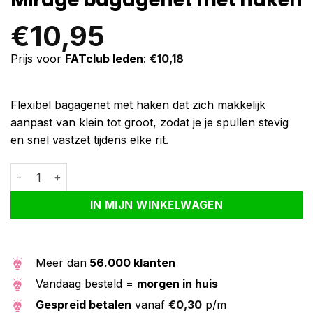
€
10,95
Prijs voor
FATclub leden
:
€
10,18
Flexibel bagagenet met haken dat zich makkelijk
aanpast van klein tot groot, zodat je je spullen stevig
en snel vastzet tijdens elke rit.
Mirage bagagenet met haken aantal
Alternative:
IN MIJN WINKELWAGEN
Meer dan
56.000 klanten
Vandaag besteld =
morgen in huis
Gespreid betalen
vanaf
€
0,30
p/m