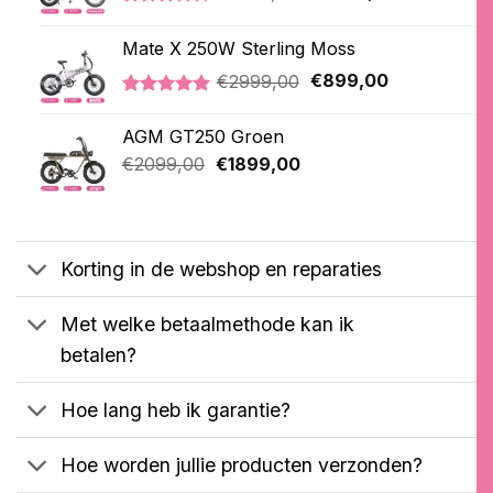
prijs
prijs
Gewaardeerd
5
was:
is:
4.20
op 5
Mate X 250W Sterling Moss
€3399,00.
€2399,00.
gebaseerd
op
Oorspronkelijke
Huidige
€
2999,00
€
899,00
klantbeoordelingen
prijs
prijs
Gewaardeerd
3
was:
is:
5.00
op 5
AGM GT250 Groen
€2999,00.
€899,00.
gebaseerd
Oorspronkelijke
Huidige
op
€
2099,00
€
1899,00
klantbeoordelingen
prijs
prijs
was:
is:
€2099,00.
€1899,00.
Korting in de webshop en reparaties
Met welke betaalmethode kan ik
betalen?
Hoe lang heb ik garantie?
Hoe worden jullie producten verzonden?