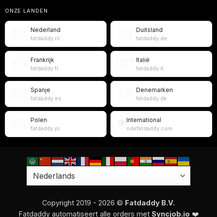
ONZE LANDEN
Nederland
Duitsland
🇳🇱
🇩🇪
fatdaddy.nl
fatdaddy.de
Frankrijk
Italië
🇫🇷
🇮🇹
fatdaddy.fr
fatdaddy.it
Spanje
Denemarken
🇪🇸
🇩🇰
fatdaddy.es
fatdaddy.dk
Polen
International
🇵🇱
🌍
fatdaddy.pl
ridefatdaddy.com
Copyright 2019 - 2026 ©
Fatdaddy B.V.
Fatdaddy automatiseert alle orders met
Syncjob.io
❤️