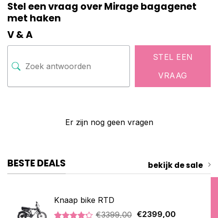
Stel een vraag over Mirage bagagenet
met haken
V & A
STEL EEN
VRAAG
Er zijn nog geen vragen
BESTE DEALS
bekijk de sale
Knaap bike RTD
Oorspronkelijke
Huidige
€
3399,00
€
2399,00