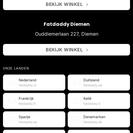
BEKIJK WINKEL
Fatdaddy Diemen
Ouddiemerlaan 227, Diemen
BEKIJK WINKEL
ONZE LANDEN
Nederland
Duitsland
🇳🇱
🇩🇪
fatdaddy.nl
fatdaddy.de
Frankrijk
Italië
🇫🇷
🇮🇹
fatdaddy.fr
fatdaddy.it
Spanje
Denemarken
🇪🇸
🇩🇰
fatdaddy.es
fatdaddy.dk