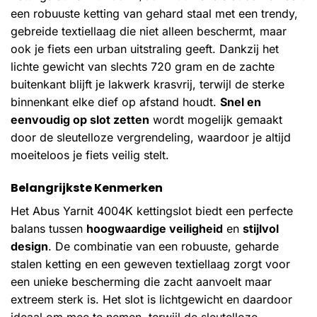
een robuuste ketting van gehard staal met een trendy,
gebreide textiellaag die niet alleen beschermt, maar
ook je fiets een urban uitstraling geeft. Dankzij het
lichte gewicht van slechts 720 gram en de zachte
buitenkant blijft je lakwerk krasvrij, terwijl de sterke
binnenkant elke dief op afstand houdt.
Snel en
eenvoudig op slot zetten
wordt mogelijk gemaakt
door de sleutelloze vergrendeling, waardoor je altijd
moeiteloos je fiets veilig stelt.
Belangrijkste Kenmerken
Het Abus Yarnit 4004K kettingslot biedt een perfecte
balans tussen
hoogwaardige veiligheid
en
stijlvol
design
. De combinatie van een robuuste, geharde
stalen ketting en een geweven textiellaag zorgt voor
een unieke bescherming die zacht aanvoelt maar
extreem sterk is. Het slot is lichtgewicht en daardoor
ideaal om mee te nemen, terwijl de sleutelloze