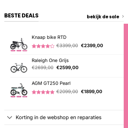
BESTE DEALS
bekijk de sale
Knaap bike RTD
Oorspronkelijke
Huidige
€
3399,00
€
2399,00
prijs
prijs
Gewaardeerd
5
was:
is:
4.20
op 5
Raleigh One Grijs
€3399,00.
€2399,00.
gebaseerd
op
Oorspronkelijke
Huidige
€
2699,00
€
2599,00
klantbeoordelingen
prijs
prijs
was:
is:
AGM GT250 Pearl
€2699,00.
€2599,00.
Oorspronkelijke
Huidige
€
2099,00
€
1899,00
prijs
prijs
Gewaardeerd
2
was:
is:
5.00
op 5
€2099,00.
€1899,00.
gebaseerd
op
Korting in de webshop en reparaties
klantbeoordelingen