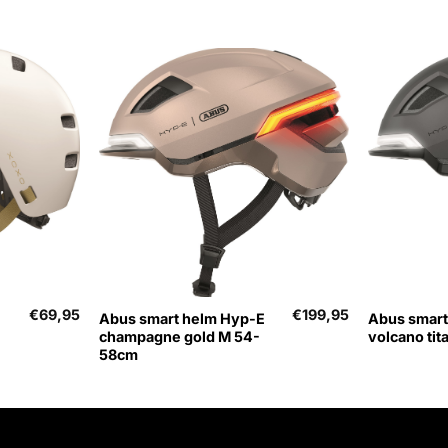
+
+
€
69,95
€
199,95
Abus smart helm Hyp-E
Abus smart
champagne gold M 54-
volcano tit
58cm