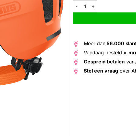
Abus helm Youn-I 2.0 mono o
Alternative:
Meer dan
56.000 klan
Vandaag besteld =
mo
Gespreid betalen
van
Stel een vraag
over A