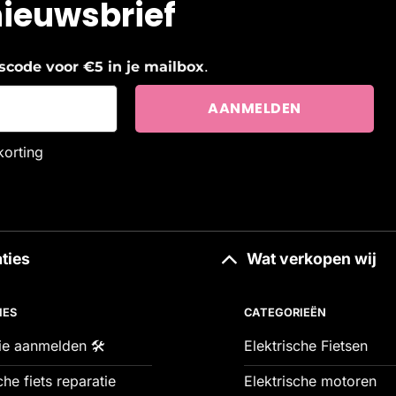
nieuwsbrief
.
ngscode voor €5 in je mailbox
korting
ties
Wat verkopen wij
IES
CATEGORIEËN
ie aanmelden 🛠️
Elektrische Fietsen
che fiets reparatie
Elektrische motoren