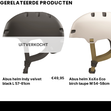
GERELATEERDE PRODUCTEN
UITVERKOCHT
+
+
€
49,95
Abus helm Indy velvet
Abus helm XoXo Eco
black L 57-61cm
birch taupe M 54-58cm