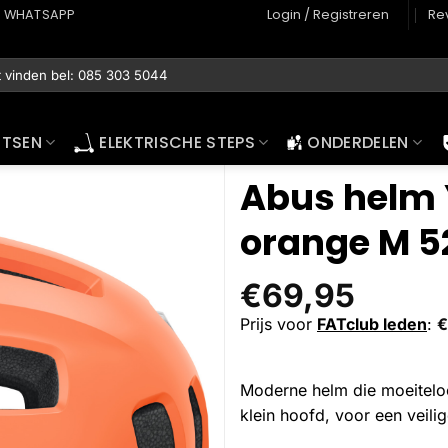
WHATSAPP
Login / Registreren
Re
ETSEN
ELEKTRISCHE STEPS
ONDERDELEN
Abus helm 
orange M 
€
69,95
Prijs voor
FATclub leden
:
€
Moderne helm die moeiteloo
klein hoofd, voor een veilig