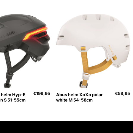
+
€
199,95
€
59,95
 helm Hyp-E
Abus helm XoXo polar
an S 51-55cm
white M 54-58cm