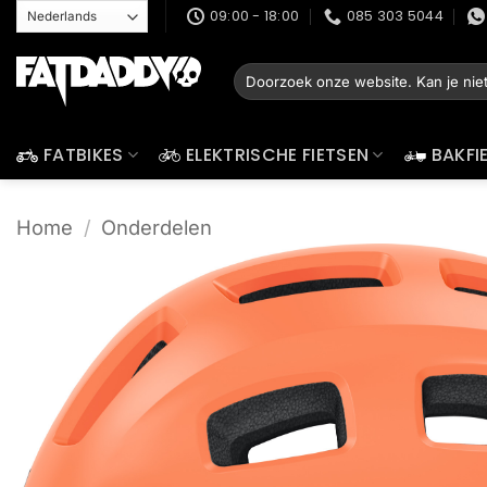
Ga
09:00 - 18:00
085 303 5044
naar
inhoud
Zoeken
naar:
FATBIKES
ELEKTRISCHE FIETSEN
BAKFI
Home
/
Onderdelen