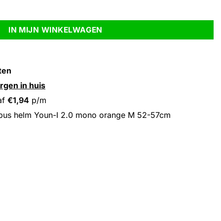
range M 52-57cm aantal
IN MIJN WINKELWAGEN
ten
rgen in huis
af
€
1,94
p/m
bus helm Youn-I 2.0 mono orange M 52-57cm