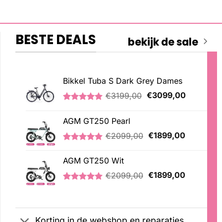
BESTE DEALS
bekijk de sale
Bikkel Tuba S Dark Grey Dames
Oorspronkelijke
Huidige
€
3199,00
€
3099,00
prijs
prijs
Gewaardeerd
1
was:
is:
5.00
op 5
AGM GT250 Pearl
€3199,00.
€3099,00
gebaseerd
op
Oorspronkelijke
Huidige
€
2099,00
€
1899,00
klantbeoordeling
prijs
prijs
Gewaardeerd
2
was:
is:
5.00
op 5
AGM GT250 Wit
€2099,00.
€1899,00
gebaseerd
Oorspronkelijke
Huidige
op
€
2099,00
€
1899,00
klantbeoordelingen
prijs
prijs
Gewaardeerd
1
was:
is:
5.00
op 5
€2099,00.
€1899,00
gebaseerd
op
Korting in de webshop en reparaties
klantbeoordeling