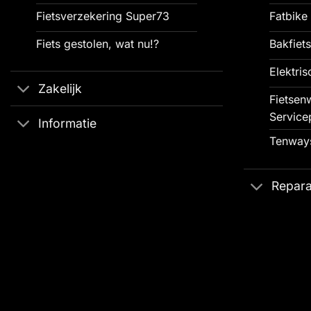
Fietsverzekering Super73
Fatbike 
Fiets gestolen, wat nu!?
Bakfiets
Elektris
Zakelijk
Fietsenw
Service
Informatie
Tenways
Repara