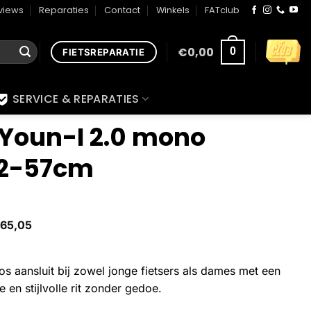
views
Reparaties
Contact
Winkels
FATclub
€
0,00
0
FIETSREPARATIE
SERVICE & REPARATIES
Youn-I 2.0 mono
52-57cm
65,05
s aansluit bij zowel jonge fietsers als dames met een
e en stijlvolle rit zonder gedoe.