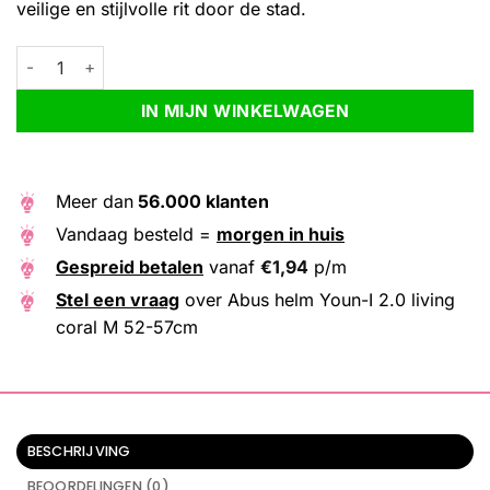
veilige en stijlvolle rit door de stad.
Abus helm Youn-I 2.0 living coral M 52-57cm aantal
Alternative:
IN MIJN WINKELWAGEN
Meer dan
56.000 klanten
Vandaag besteld =
morgen in huis
Gespreid betalen
vanaf
€
1,94
p/m
Stel een vraag
over Abus helm Youn-I 2.0 living
coral M 52-57cm
BESCHRIJVING
BEOORDELINGEN (0)