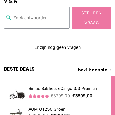
V & A
STEL EEN
VRAAG
Er zijn nog geen vragen
BESTE DEALS
bekijk de sale
Bimas Bakfiets eCargo 3.3 Premium
Oorspronkelijke
Huidige
€
3799,00
€
3599,00
prijs
prijs
Gewaardeerd
2
was:
is:
5.00
op 5
AGM GT250 Groen
€3799,00.
€3599,00.
gebaseerd
op