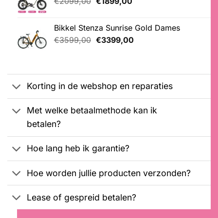
Oorspronkelijke
Huidige
€
2099,00
€
1899,00
klantbeoordelingen
prijs
prijs
was:
is:
Bikkel Stenza Sunrise Gold Dames
€2099,00.
€1899,00.
Oorspronkelijke
Huidige
€
3599,00
€
3399,00
prijs
prijs
was:
is:
€3599,00.
€3399,00.
Korting in de webshop en reparaties
Met welke betaalmethode kan ik
betalen?
Hoe lang heb ik garantie?
Hoe worden jullie producten verzonden?
Lease of gespreid betalen?