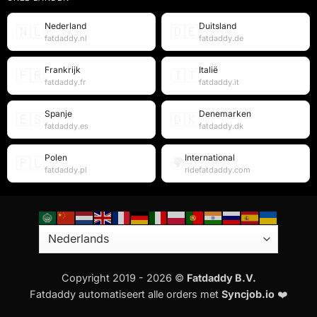
Nederland
Duitsland
🇳🇱
🇩🇪
fatdaddy.nl
fatdaddy.de
Frankrijk
Italië
🇫🇷
🇮🇹
fatdaddy.fr
fatdaddy.it
Spanje
Denemarken
🇪🇸
🇩🇰
fatdaddy.es
fatdaddy.dk
Polen
International
🇵🇱
🌍
fatdaddy.pl
ridefatdaddy.com
Copyright 2019 - 2026 ©
Fatdaddy B.V.
Fatdaddy automatiseert alle orders met
Syncjob.io
❤️