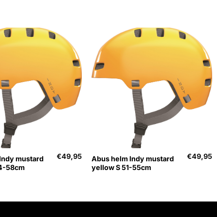
+
€
49,95
€
49,95
Indy mustard
Abus helm Indy mustard
54-58cm
yellow S 51-55cm