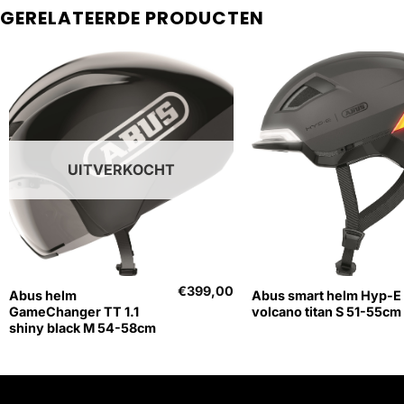
GERELATEERDE PRODUCTEN
UITVERKOCHT
+
+
€
399,00
Abus helm
Abus smart helm Hyp-E
GameChanger TT 1.1
volcano titan S 51-55cm
shiny black M 54-58cm