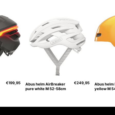
+
+
€
199,95
€
249,95
Abus helm AirBreaker
Abus helm 
pure white M 52-58cm
yellow M 