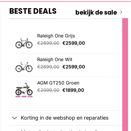
BESTE DEALS
bekijk de sale
Raleigh One Grijs
Oorspronkelijke
Huidige
€
2699,00
€
2599,00
prijs
prijs
was:
is:
Raleigh One Wit
€2699,00.
€2599,00.
Oorspronkelijke
Huidige
€
2699,00
€
2599,00
prijs
prijs
was:
is:
AGM GT250 Groen
€2699,00.
€2599,00.
Oorspronkelijke
Huidige
€
2099,00
€
1899,00
prijs
prijs
was:
is:
€2099,00.
€1899,00.
Korting in de webshop en reparaties