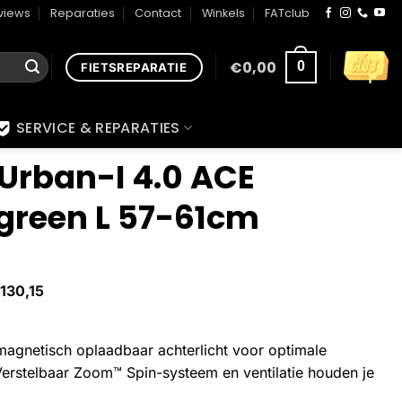
views
Reparaties
Contact
Winkels
FATclub
€
0,00
0
FIETSREPARATIE
SERVICE & REPARATIES
Urban-I 4.0 ACE
 green L 57-61cm
130,15
agnetisch oplaadbaar achterlicht voor optimale
Verstelbaar Zoom™ Spin-systeem en ventilatie houden je