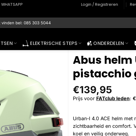
WHATSAPP
Login / Registreren
Re
ETSEN
ELEKTRISCHE STEPS
ONDERDELEN
Abus helm 
pistacchio
€
139,95
Prijs voor
FATclub leden
:
€
Urban-I 4.0 ACE helm met m
zichtbaarheid en comfort. 
koel en veilig onderweg.