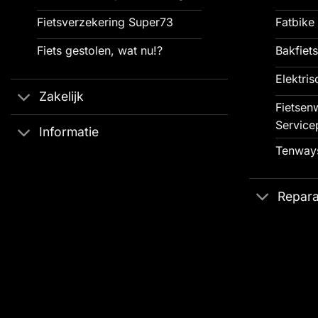
Fietsverzekering Super73
Fatbike 
Fiets gestolen, wat nu!?
Bakfiets
Elektris
Zakelijk
Fietsenw
Service
Informatie
Tenways
Repara