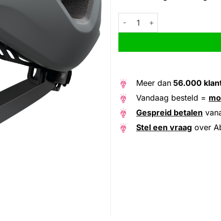
Abus helm Urban-I 4.0 ACE pi
Alternative:
Meer dan
56.000 klan
Vandaag besteld =
mo
Gespreid betalen
van
Stel een vraag
over Ab