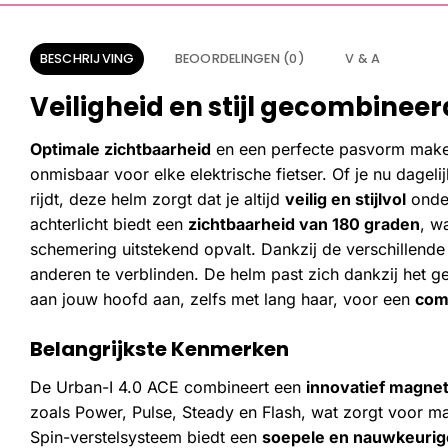
BESCHRIJVING
BEOORDELINGEN (0)
V & A
Veiligheid en stijl gecombineerd
Optimale zichtbaarheid
en een perfecte pasvorm maken
onmisbaar voor elke elektrische fietser. Of je nu dagel
rijdt, deze helm zorgt dat je altijd
veilig en stijlvol
onder
achterlicht biedt een
zichtbaarheid van 180 graden
, w
schemering uitstekend opvalt. Dankzij de verschillende 
anderen te verblinden. De helm past zich dankzij het
aan jouw hoofd aan, zelfs met lang haar, voor een
comf
Belangrijkste Kenmerken
De Urban-I 4.0 ACE combineert een
innovatief magnet
zoals Power, Pulse, Steady en Flash, wat zorgt voor 
Spin-verstelsysteem biedt een
soepele en nauwkeuri