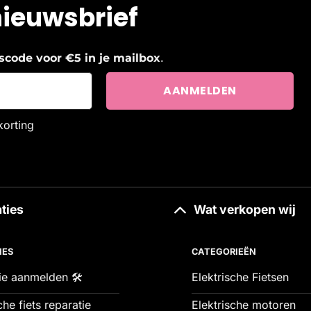
nieuwsbrief
.
ngscode voor €5 in je mailbox
korting
ties
Wat verkopen wij
IES
CATEGORIEËN
ie aanmelden 🛠️
Elektrische Fietsen
che fiets reparatie
Elektrische motoren