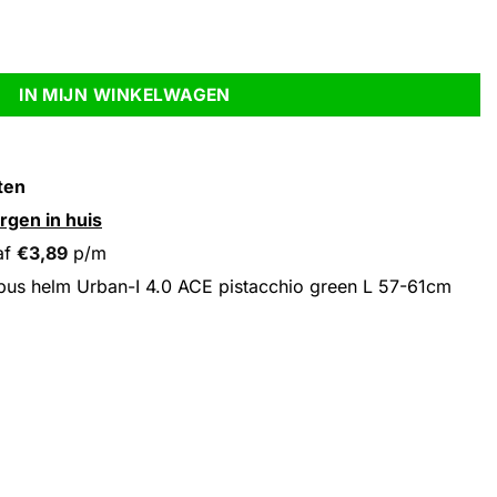
stacchio green L 57-61cm aantal
IN MIJN WINKELWAGEN
ten
rgen in huis
af
€
3,89
p/m
us helm Urban-I 4.0 ACE pistacchio green L 57-61cm