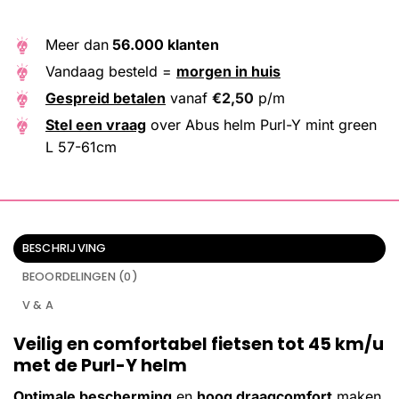
Meer dan
56.000 klanten
Vandaag besteld =
morgen in huis
Gespreid betalen
vanaf
€
2,50
p/m
Stel een vraag
over Abus helm Purl-Y mint green
L 57-61cm
BESCHRIJVING
BEOORDELINGEN (0)
V & A
Veilig en comfortabel fietsen tot 45 km/u
met de Purl-Y helm
Optimale bescherming
en
hoog draagcomfort
maken