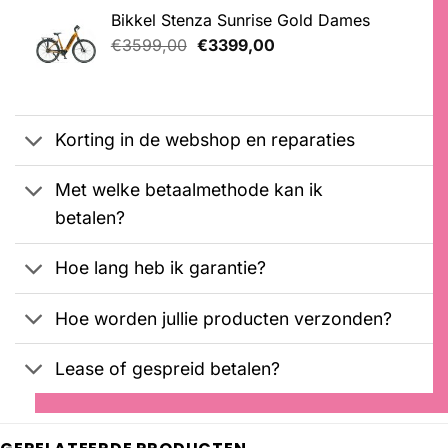
was:
is:
Bikkel Stenza Sunrise Gold Dames
€2699,00.
€2599,00.
Oorspronkelijke
Huidige
€
3599,00
€
3399,00
prijs
prijs
was:
is:
€3599,00.
€3399,00.
Korting in de webshop en reparaties
Met welke betaalmethode kan ik
betalen?
Hoe lang heb ik garantie?
Hoe worden jullie producten verzonden?
Lease of gespreid betalen?