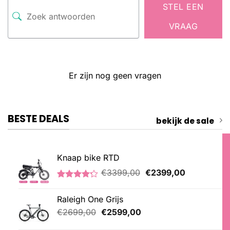
STEL EEN
VRAAG
Er zijn nog geen vragen
BESTE DEALS
bekijk de sale
Knaap bike RTD
Oorspronkelijke
Huidige
€
3399,00
€
2399,00
prijs
prijs
Gewaardeerd
5
was:
is:
4.20
op 5
Raleigh One Grijs
€3399,00.
€2399,00.
gebaseerd
op
Oorspronkelijke
Huidige
€
2699,00
€
2599,00
klantbeoordelingen
prijs
prijs