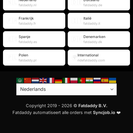
🇳🇱
🇩🇪
fatdaddy.nl
fatdaddy.de
Frankrijk
Italië
🇫🇷
🇮🇹
fatdaddy.fr
fatdaddy.it
Spanje
Denemarken
🇪🇸
🇩🇰
fatdaddy.es
fatdaddy.dk
Polen
International
🇵🇱
🌍
fatdaddy.pl
ridefatdaddy.com
Copyright 2019 - 2026 ©
Fatdaddy B.V.
Fatdaddy automatiseert alle orders met
Syncjob.io
❤️