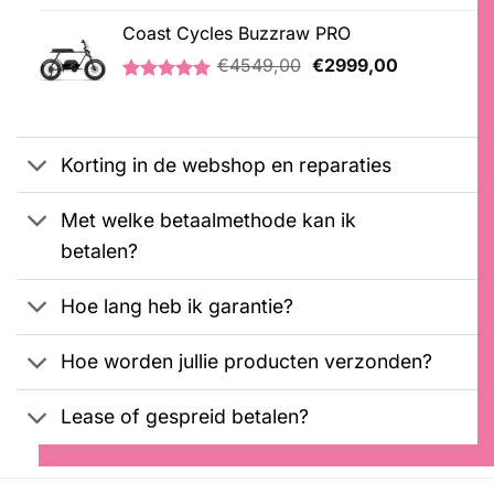
Gewaardeerd
1
was:
is:
5.00
op 5
Coast Cycles Buzzraw PRO
€2099,00.
€1899,00.
gebaseerd
Oorspronkelijke
Huidige
op
€
4549,00
€
2999,00
klantbeoordeling
prijs
prijs
Gewaardeerd
1
was:
is:
5.00
op 5
€4549,00.
€2999,00.
gebaseerd
op
Korting in de webshop en reparaties
klantbeoordeling
Met welke betaalmethode kan ik
betalen?
Hoe lang heb ik garantie?
Hoe worden jullie producten verzonden?
Lease of gespreid betalen?