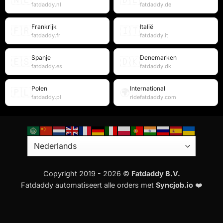
🇳🇱
🇩🇪
fatdaddy.nl
fatdaddy.de
Frankrijk
Italië
🇫🇷
🇮🇹
fatdaddy.fr
fatdaddy.it
Spanje
Denemarken
🇪🇸
🇩🇰
fatdaddy.es
fatdaddy.dk
Polen
International
🇵🇱
🌍
fatdaddy.pl
ridefatdaddy.com
Copyright 2019 - 2026 ©
Fatdaddy B.V.
Fatdaddy automatiseert alle orders met
Syncjob.io
❤️