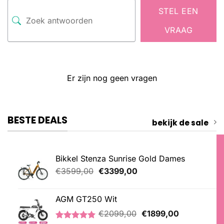
STEL EEN
VRAAG
Er zijn nog geen vragen
BESTE DEALS
bekijk de sale
Bikkel Stenza Sunrise Gold Dames
Oorspronkelijke
Huidige
€
3599,00
€
3399,00
prijs
prijs
was:
is:
AGM GT250 Wit
€3599,00.
€3399,00.
Oorspronkelijke
Huidige
€
2099,00
€
1899,00
prijs
prijs