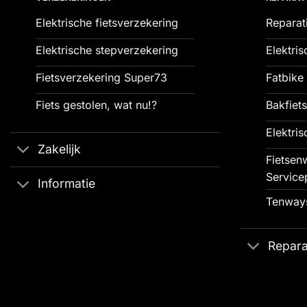
Elektrische fietsverzekering
Reparat
Elektrische stepverzekering
Elektris
Fietsverzekering Super73
Fatbike 
Fiets gestolen, wat nu!?
Bakfiets
Elektris
Zakelijk
Fietsenw
Service
Informatie
Tenways
Repara