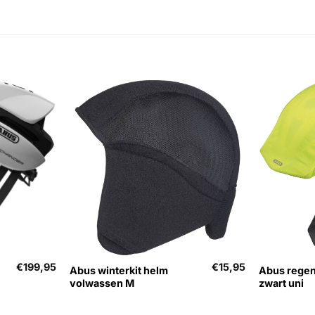
+
+
€
199,95
€
15,95
Abus winterkit helm
Abus rege
volwassen M
zwart uni