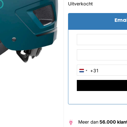
Uitverkocht
Emai
+31
NETHERLANDS
+31
Meer dan
56.000 klan