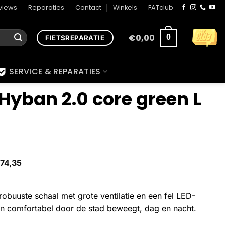
views
Reparaties
Contact
Winkels
FATclub
€
0,00
0
FIETSREPARATIE
SERVICE & REPARATIES
Hyban 2.0 core green L
74,35
obuuste schaal met grote ventilatie en een fel LED-
g en comfortabel door de stad beweegt, dag en nacht.