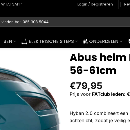
WHATSAPP
Login / Registreren
Re
ETSEN
ELEKTRISCHE STEPS
ONDERDELEN
Abus helm 
56-61cm
€
79,95
Prijs voor
FATclub leden
:
€
Hyban 2.0 combineert een r
achterlicht, zodat je veili