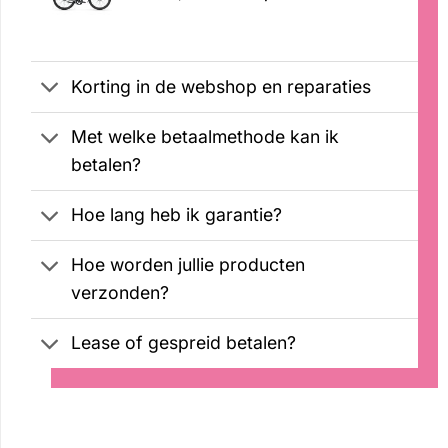
prijs
prijs
was:
is:
€2699,00.
€2599,00.
Korting in de webshop en reparaties
Met welke betaalmethode kan ik
betalen?
Hoe lang heb ik garantie?
Hoe worden jullie producten
verzonden?
Lease of gespreid betalen?