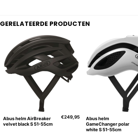
GERELATEERDE PRODUCTEN
+
+
€
249,95
Abus helm AirBreaker
Abus helm
velvet black S 51-55cm
GameChanger polar
white S 51-55cm