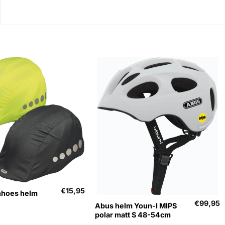
+
Uitverkocht
€
15,95
nhoes helm
€
99,95
Abus helm Youn-I MIPS
polar matt S 48-54cm