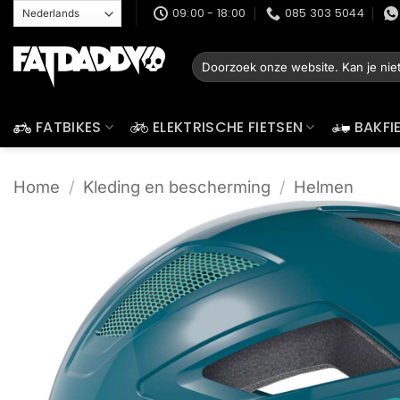
Ga
09:00 - 18:00
085 303 5044
naar
inhoud
Zoeken
naar:
FATBIKES
ELEKTRISCHE FIETSEN
BAKFI
Home
/
Kleding en bescherming
/
Helmen