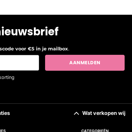
nieuwsbrief
.
ngscode voor €5 in je mailbox
korting
ties
Wat verkopen wij
IES
CATEGORIEËN