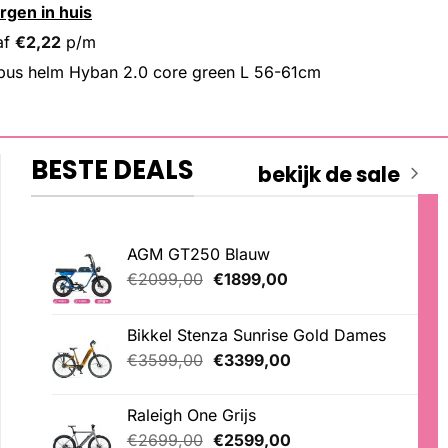
rgen in huis
af
€
2,22
p/m
bus helm Hyban 2.0 core green L 56-61cm
BESTE DEALS
bekijk de sale
AGM GT250 Blauw
Oorspronkelijke
Huidige
€
2099,00
€
1899,00
prijs
prijs
was:
is:
Bikkel Stenza Sunrise Gold Dames
€2099,00.
€1899,00.
Oorspronkelijke
Huidige
€
3599,00
€
3399,00
prijs
prijs
was:
is:
Raleigh One Grijs
€3599,00.
€3399,00.
Oorspronkelijke
Huidige
€
2699,00
€
2599,00