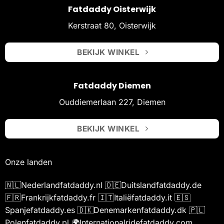
Fatdaddy Oisterwijk
Kerstraat 80, Oisterwijk
BEKIJK WINKEL
Fatdaddy Diemen
Ouddiemerlaan 227, Diemen
BEKIJK WINKEL
Onze landen
🇳🇱
Nederland
fatdaddy.nl
🇩🇪
Duitsland
fatdaddy.de
🇫🇷
Frankrijk
fatdaddy.fr
🇮🇹
Italië
fatdaddy.it
🇪🇸
Spanje
fatdaddy.es
🇩🇰
Denemarken
fatdaddy.dk
🇵🇱
Polen
fatdaddy.pl
🌍
International
ridefatdaddy.com