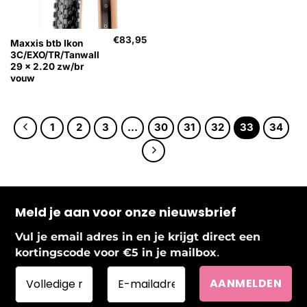
€
83,95
Maxxis btb Ikon
3C/EXO/TR/Tanwall
29 x 2.20 zw/br
vouw
1
2
3
…
30
31
32
33
34
Meld je aan voor onze nieuwsbrief
Vul je email adres in en je krijgt direct een
.
kortingscode voor €5 in je mailbox