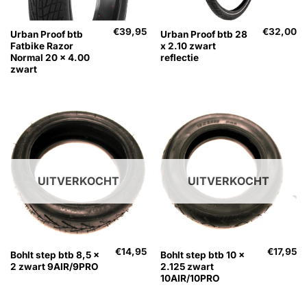
€
39,95
€
32,00
Urban Proof btb
Urban Proof btb 28
Fatbike Razor
x 2.10 zwart
Normal 20 x 4.00
reflectie
zwart
UITVERKOCHT
UITVERKOCHT
€
14,95
€
17,95
Bohlt step btb 8,5 x
Bohlt step btb 10 x
2 zwart 9AIR/9PRO
2.125 zwart
10AIR/10PRO