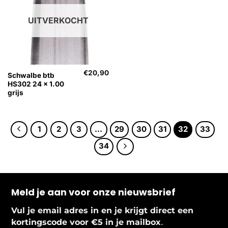
UITVERKOCHT
€
20,90
Schwalbe btb
HS302 24 x 1.00
grijs
1
2
3
…
29
30
31
32
33
34
Meld je aan voor onze nieuwsbrief
Vul je email adres in en je krijgt direct een
.
kortingscode voor €5 in je mailbox