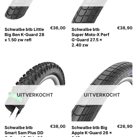
€
36,00
€
38,90
Schwalbe btb Little
Schwalbe btb
Big Ben K-Guard 28
Super Moto-X Perf
x 1.50 zw refl
G-Guard 27.5 x
2.40 zw
UITVERKOCHT
UITVERKOCHT
€
38,00
€
26,90
Schwalbe btb
Schwalbe btb Big
Smart Sam Plus DD
Apple K-Guard 26 x