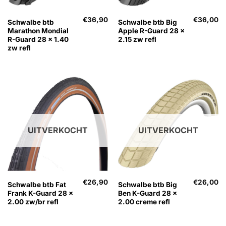
€
36,90
€
36,00
Schwalbe btb
Schwalbe btb Big
Marathon Mondial
Apple R-Guard 28 x
R-Guard 28 x 1.40
2.15 zw refl
zw refl
UITVERKOCHT
UITVERKOCHT
€
26,90
€
26,00
Schwalbe btb Fat
Schwalbe btb Big
Frank K-Guard 28 x
Ben K-Guard 28 x
2.00 zw/br refl
2.00 creme refl