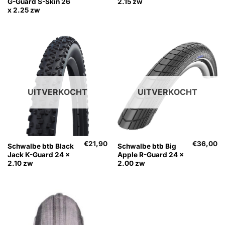
G-Guard S-Skin 26
2.15 zw
x 2.25 zw
UITVERKOCHT
UITVERKOCHT
€
21,90
€
36,00
Schwalbe btb Black
Schwalbe btb Big
Jack K-Guard 24 x
Apple R-Guard 24 x
2.10 zw
2.00 zw