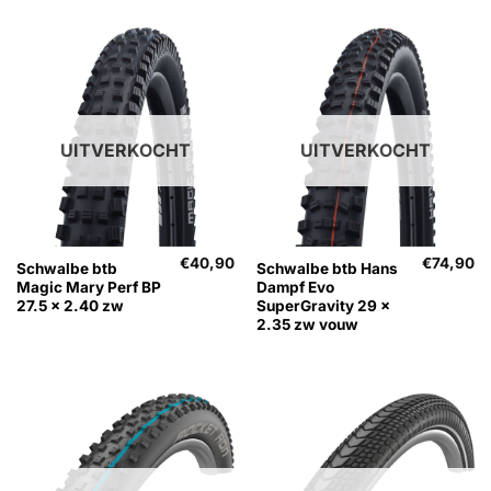
UITVERKOCHT
UITVERKOCHT
€
40,90
€
74,90
Schwalbe btb
Schwalbe btb Hans
Magic Mary Perf BP
Dampf Evo
27.5 x 2.40 zw
SuperGravity 29 x
2.35 zw vouw