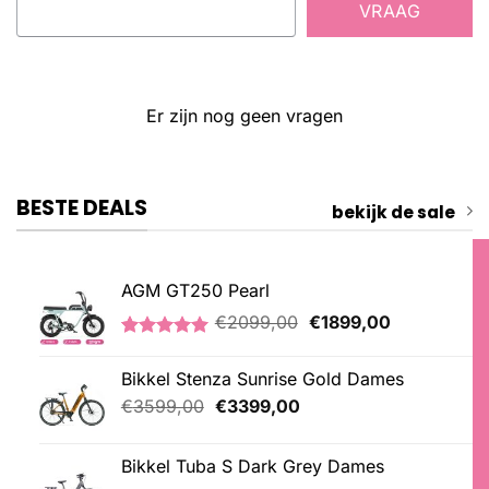
VRAAG
Er zijn nog geen vragen
BESTE DEALS
bekijk de sale
AGM GT250 Pearl
Oorspronkelijke
Huidige
€
2099,00
€
1899,00
prijs
prijs
Gewaardeerd
2
was:
is:
5.00
op 5
Bikkel Stenza Sunrise Gold Dames
€2099,00.
€1899,00.
gebaseerd
op
Oorspronkelijke
Huidige
€
3599,00
€
3399,00
klantbeoordelingen
prijs
prijs
was:
is:
Bikkel Tuba S Dark Grey Dames
€3599,00.
€3399,00.