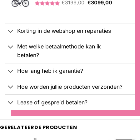
Oorspronkelijke
Huidige
€
3199,00
€
3099,00
prijs
prijs
Gewaardeerd
1
was:
is:
5.00
op 5
€3199,00.
€3099,00.
gebaseerd
op
Korting in de webshop en reparaties
klantbeoordeling
Met welke betaalmethode kan ik
betalen?
Hoe lang heb ik garantie?
Hoe worden jullie producten verzonden?
Lease of gespreid betalen?
GERELATEERDE PRODUCTEN