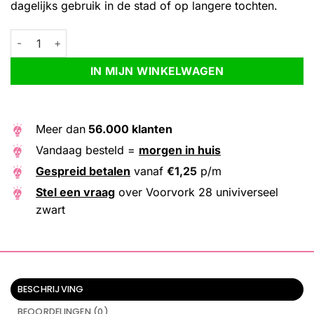
dagelijks gebruik in de stad of op langere tochten.
Voorvork 28 univiverseel zwart aantal
Alternative:
IN MIJN WINKELWAGEN
Meer dan
56.000 klanten
Vandaag besteld =
morgen in huis
Gespreid betalen
vanaf
€
1,25
p/m
Stel een vraag
over Voorvork 28 univiverseel
zwart
BESCHRIJVING
BEOORDELINGEN (0)