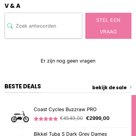
V & A
STEL EEN
VRAAG
Er zijn nog geen vragen
BESTE DEALS
bekijk de sale
Coast Cycles Buzzraw PRO
Oorspronkelijke
Huidige
€
4549,00
€
2999,00
prijs
prijs
Gewaardeerd
1
was:
is:
5.00
op 5
Bikkel Tuba S Dark Grey Dames
€4549,00.
€2999,00.
gebaseerd