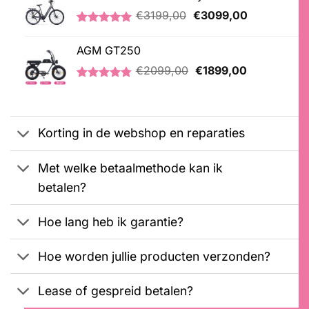
op
Oorspronkelijke
Huidige
€
3199,00
€
3099,00
klantbeoordeling
prijs
prijs
Gewaardeerd
1
was:
is:
5.00
op 5
AGM GT250
€3199,00.
€3099,00.
gebaseerd
Oorspronkelijke
Huidige
op
€
2099,00
€
1899,00
klantbeoordeling
prijs
prijs
Gewaardeerd
21
was:
is:
4.76
op 5
€2099,00.
€1899,00.
gebaseerd
op
Korting in de webshop en reparaties
klantbeoordelingen
Met welke betaalmethode kan ik
betalen?
Hoe lang heb ik garantie?
Hoe worden jullie producten verzonden?
Lease of gespreid betalen?