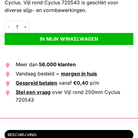
Cyclus. Vijl rond Cyclus 720543 is geschikt voor
diverse slijp- en vormbewerkingen.
Vijl rond 250mm Cyclus 720543 aantal
Alternative:
IN MIJN WINKELWAGEN
Meer dan
56.000 klanten
Vandaag besteld =
morgen in huis
Gespreid betalen
vanaf
€
0,40
p/m
Stel een vraag
over Vijl rond 250mm Cyclus
720543
BESCHRIJVING