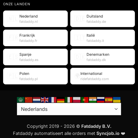
ONZE LANDEN
Nederland
Duitsland
🇳🇱
🇩🇪
fatdaddy.nl
fatdaddy.de
Frankrijk
Italië
🇫🇷
🇮🇹
fatdaddy.fr
fatdaddy.it
Spanje
Denemarken
🇪🇸
🇩🇰
fatdaddy.es
fatdaddy.dk
Polen
International
🇵🇱
🌍
fatdaddy.pl
ridefatdaddy.com
Copyright 2019 - 2026 ©
Fatdaddy B.V.
Fatdaddy automatiseert alle orders met
Syncjob.io
❤️