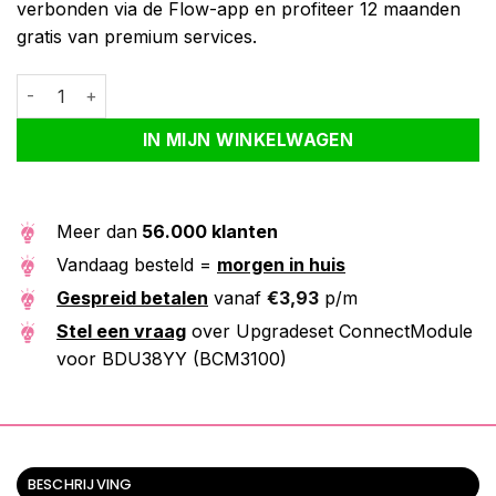
verbonden via de Flow-app en profiteer 12 maanden
gratis van premium services.
Upgradeset ConnectModule voor BDU38YY (BCM3100) aantal
Alternative:
IN MIJN WINKELWAGEN
Meer dan
56.000 klanten
Vandaag besteld =
morgen in huis
Gespreid betalen
vanaf
€
3,93
p/m
Stel een vraag
over Upgradeset ConnectModule
voor BDU38YY (BCM3100)
BESCHRIJVING