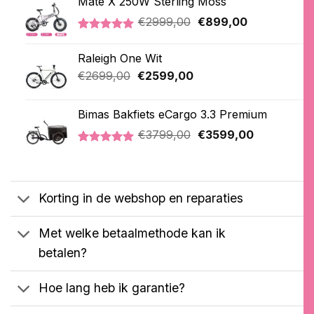
Mate X 250W Sterling Moss
Oorspronkelijke
Huidige
€
2999,00
€
899,00
prijs
prijs
Gewaardeerd
3
was:
is:
5.00
op 5
Raleigh One Wit
€2999,00.
€899,00.
gebaseerd
op
Oorspronkelijke
Huidige
€
2699,00
€
2599,00
klantbeoordelingen
prijs
prijs
was:
is:
Bimas Bakfiets eCargo 3.3 Premium
€2699,00.
€2599,00.
Oorspronkelijke
Huidige
€
3799,00
€
3599,00
prijs
prijs
Gewaardeerd
2
was:
is:
5.00
op 5
€3799,00.
€3599,00.
gebaseerd
op
Korting in de webshop en reparaties
klantbeoordelingen
Met welke betaalmethode kan ik
betalen?
Hoe lang heb ik garantie?