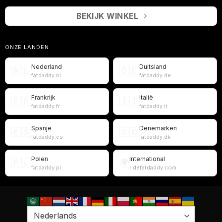
BEKIJK WINKEL
ONZE LANDEN
Nederland
Duitsland
🇳🇱
🇩🇪
fatdaddy.nl
fatdaddy.de
Frankrijk
Italië
🇫🇷
🇮🇹
fatdaddy.fr
fatdaddy.it
Spanje
Denemarken
🇪🇸
🇩🇰
fatdaddy.es
fatdaddy.dk
Polen
International
🇵🇱
🌍
fatdaddy.pl
ridefatdaddy.com