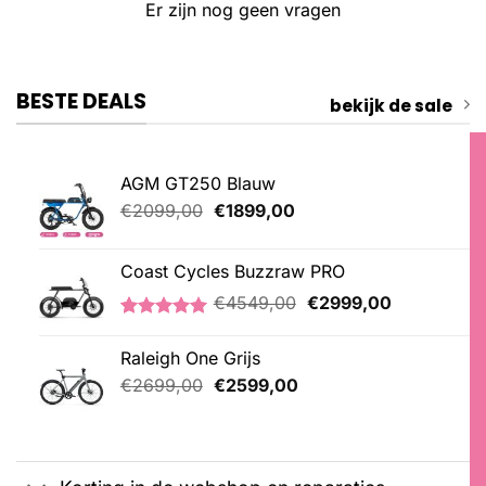
Er zijn nog geen vragen
BESTE DEALS
bekijk de sale
AGM GT250 Blauw
Oorspronkelijke
Huidige
€
2099,00
€
1899,00
prijs
prijs
was:
is:
Coast Cycles Buzzraw PRO
€2099,00.
€1899,00.
Oorspronkelijke
Huidige
€
4549,00
€
2999,00
prijs
prijs
Gewaardeerd
1
was:
is:
5.00
op 5
Raleigh One Grijs
€4549,00.
€2999,00.
gebaseerd
Oorspronkelijke
Huidige
op
€
2699,00
€
2599,00
klantbeoordeling
prijs
prijs
was:
is:
€2699,00.
€2599,00.