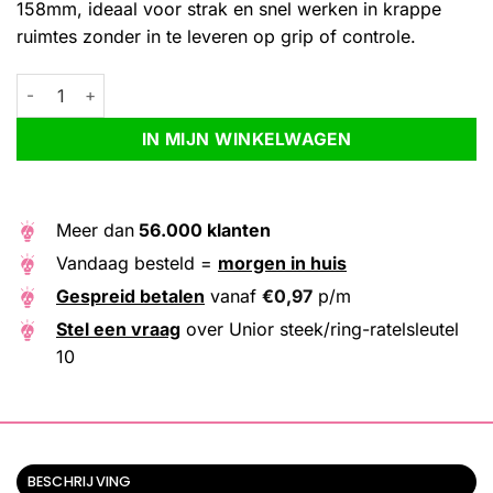
158mm, ideaal voor strak en snel werken in krappe
ruimtes zonder in te leveren op grip of controle.
Unior steek/ring-ratelsleutel 10 aantal
Alternative:
IN MIJN WINKELWAGEN
Meer dan
56.000 klanten
Vandaag besteld =
morgen in huis
Gespreid betalen
vanaf
€
0,97
p/m
Stel een vraag
over Unior steek/ring-ratelsleutel
10
BESCHRIJVING