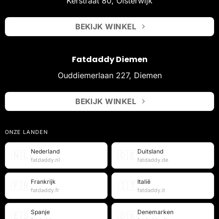
Kerstraat 80, Oisterwijk
BEKIJK WINKEL
Fatdaddy Diemen
Ouddiemerlaan 227, Diemen
BEKIJK WINKEL
ONZE LANDEN
Nederland
Duitsland
🇳🇱
🇩🇪
fatdaddy.nl
fatdaddy.de
Frankrijk
Italië
🇫🇷
🇮🇹
fatdaddy.fr
fatdaddy.it
Spanje
Denemarken
🇪🇸
🇩🇰