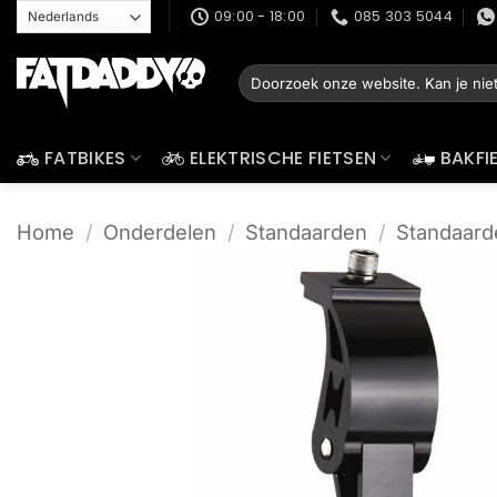
Ga
09:00 - 18:00
085 303 5044
naar
inhoud
Zoeken
naar:
FATBIKES
ELEKTRISCHE FIETSEN
BAKFI
Home
/
Onderdelen
/
Standaarden
/
Standaard