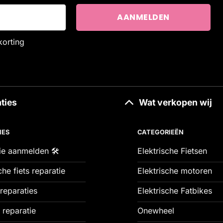
korting
ties
Wat verkopen wij
IES
CATEGORIEËN
ie aanmelden 🛠️
Elektrische Fietsen
che fiets reparatie
Elektrische motoren
reparaties
Elektrische Fatbikes
 reparatie
Onewheel