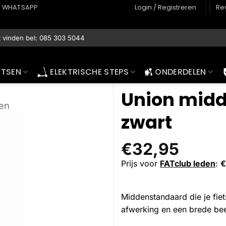
WHATSAPP
Login / Registreren
Re
ETSEN
ELEKTRISCHE STEPS
ONDERDELEN
Union midd
en
zwart
€
32,95
Prijs voor
FATclub leden
:
€
Middenstandaard die je fiet
afwerking en een brede bee