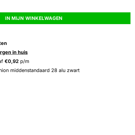
 zwart aantal
IN MIJN WINKELWAGEN
ten
rgen in huis
af
€
0,92
p/m
ion middenstandaard 28 alu zwart