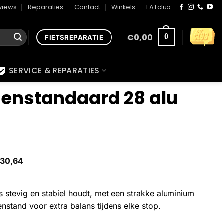
views
Reparaties
Contact
Winkels
FATclub
€
0,00
0
FIETSREPARATIE
SERVICE & REPARATIES
enstandaard 28 alu
30,64
s stevig en stabiel houdt, met een strakke aluminium
nstand voor extra balans tijdens elke stop.