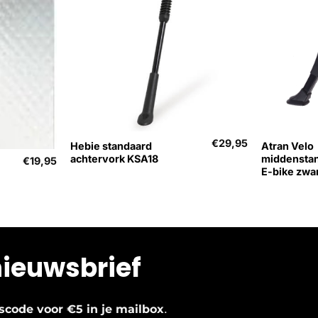
+
+
€
29,95
Hebie standaard
Atran Velo
achtervork KSA18
middensta
€
19,95
E-bike zwa
nieuwsbrief
.
ngscode voor €5 in je mailbox