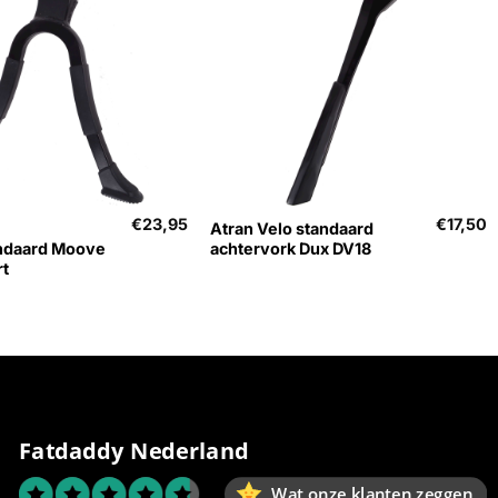
+
€
23,95
€
17,50
Atran Velo standaard
ndaard Moove
achtervork Dux DV18
rt
Fatdaddy Nederland
Wat onze klanten zeggen