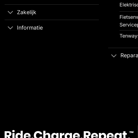
Elektris
Zakelijk
Fietsenw
Service
Informatie
Tenways
Repara