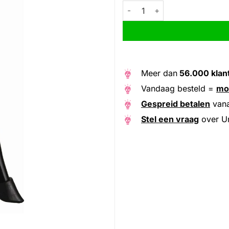
Union middenstandaard 28 alu
Alternative:
Meer dan
56.000 klan
Vandaag besteld =
mo
Gespreid betalen
van
Stel een vraag
over Un