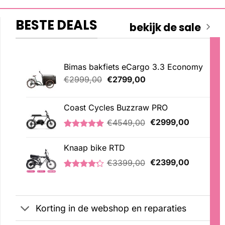
BESTE DEALS
bekijk de sale
Bimas bakfiets eCargo 3.3 Economy
Oorspronkelijke
Huidige
€
2999,00
€
2799,00
prijs
prijs
was:
is:
Coast Cycles Buzzraw PRO
€2999,00.
€2799,00.
Oorspronkelijke
Huidige
€
4549,00
€
2999,00
prijs
prijs
Gewaardeerd
1
was:
is:
5.00
op 5
Knaap bike RTD
€4549,00.
€2999,00
gebaseerd
Oorspronkelijke
Huidige
op
€
3399,00
€
2399,00
klantbeoordeling
prijs
prijs
Gewaardeerd
5
was:
is:
4.20
op 5
€3399,00.
€2399,00
gebaseerd
op
Korting in de webshop en reparaties
klantbeoordelingen