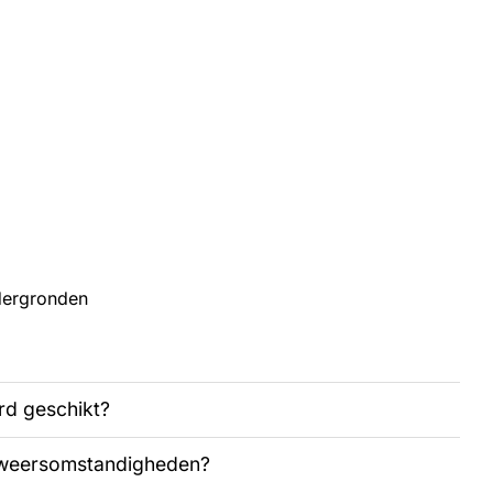
ndergronden
rd geschikt?
e weersomstandigheden?