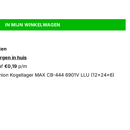
 6901V LLU (12x24x6) aantal
IN MIJN WINKELWAGEN
ten
rgen in huis
af
€
0,19
p/m
nion Kogellager MAX CB-444 6901V LLU (12x24x6)