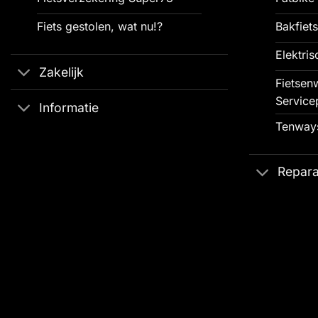
Fiets gestolen, wat nu!?
Bakfiets
Elektris
Zakelijk
Fietsenw
Service
Informatie
Tenways
Repara