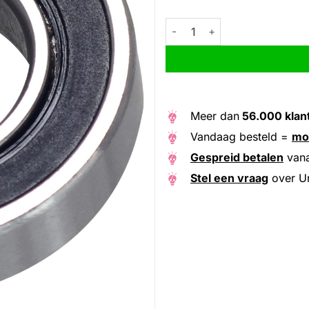
Union Kogellager MAX CB-444
Alternative:
Meer dan
56.000 klan
Vandaag besteld =
mo
Gespreid betalen
van
Stel een vraag
over U