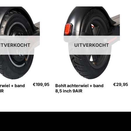
ITVERKOCHT
UITVERKOCHT
+
€
199,95
€
29,95
rwiel + band
Bohlt achterwiel + band
IR
8,5 inch 9AIR