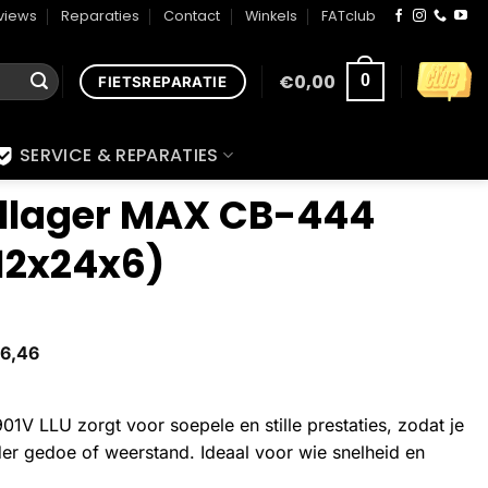
views
Reparaties
Contact
Winkels
FATclub
€
0,00
0
FIETSREPARATIE
SERVICE & REPARATIES
llager MAX CB-444
12x24x6)
6,46
V LLU zorgt voor soepele en stille prestaties, zodat je
nder gedoe of weerstand. Ideaal voor wie snelheid en