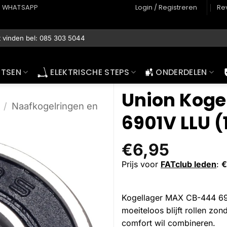
WHATSAPP
Login / Registreren
Re
ETSEN
ELEKTRISCHE STEPS
ONDERDELEN
Union Koge
/
Naafkogelringen en
6901V LLU (
€
6,95
Prijs voor
FATclub leden
:
€
Kogellager MAX CB-444 6901
moeiteloos blijft rollen zo
comfort wil combineren.