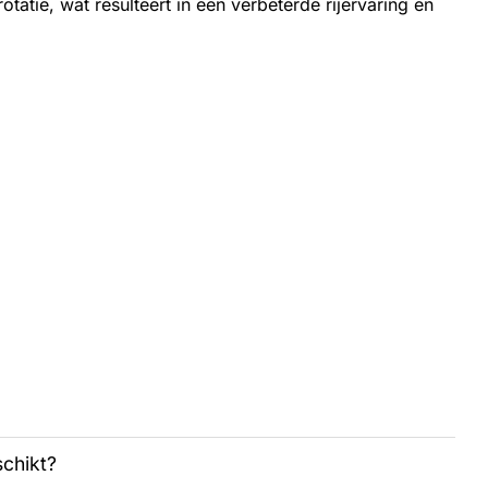
otatie, wat resulteert in een verbeterde rijervaring en
schikt?