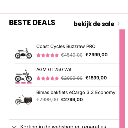
BESTE DEALS
bekijk de sale
Coast Cycles Buzzraw PRO
Oorspronkelijke
Huidige
€
4549,00
€
2999,00
prijs
prijs
Gewaardeerd
1
was:
is:
5.00
op 5
AGM GT250 Wit
€4549,00.
€2999,00
gebaseerd
op
Oorspronkelijke
Huidige
€
2099,00
€
1899,00
klantbeoordeling
prijs
prijs
Gewaardeerd
1
was:
is:
5.00
op 5
Bimas bakfiets eCargo 3.3 Economy
€2099,00.
€1899,00
gebaseerd
Oorspronkelijke
Huidige
op
€
2999,00
€
2799,00
klantbeoordeling
prijs
prijs
was:
is:
€2999,00.
€2799,00.
Korting in de webshop en reparaties