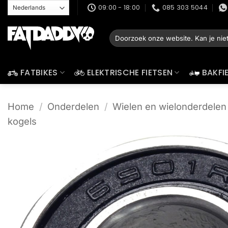
Ga
09:00 - 18:00
085 303 5044
naar
inhoud
Zoeken
naar:
FATBIKES
ELEKTRISCHE FIETSEN
BAKFI
Home
/
Onderdelen
/
Wielen en wielonderdelen
kogels