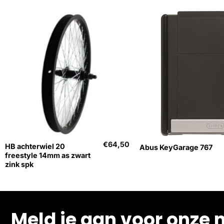
+
+
€
64,50
HB achterwiel 20
Abus KeyGarage 767
freestyle 14mm as zwart
zink spk
Meld je aan voor onze 