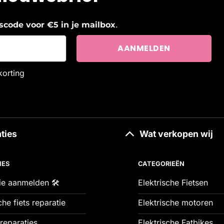
.
ngscode voor €5 in je mailbox
korting
ties
Wat verkopen wij
IES
CATEGORIEËN
ie aanmelden 🛠️
Elektrische Fietsen
che fiets reparatie
Elektrische motoren
reparaties
Elektrische Fatbikes