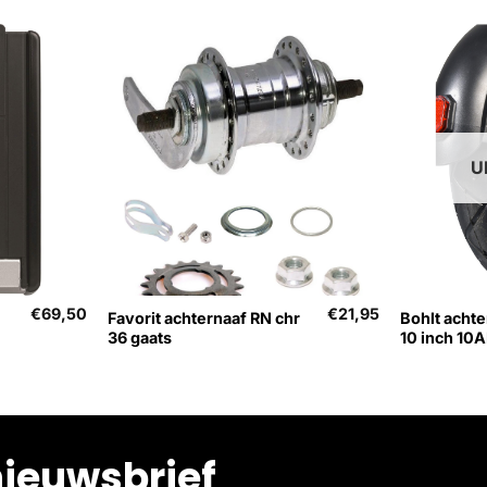
U
+
+
€
69,50
€
21,95
Favorit achternaaf RN chr
Bohlt achte
36 gaats
10 inch 10A
nieuwsbrief