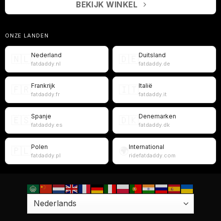
BEKIJK WINKEL
ONZE LANDEN
Nederland
Duitsland
🇳🇱
🇩🇪
fatdaddy.nl
fatdaddy.de
Frankrijk
Italië
🇫🇷
🇮🇹
fatdaddy.fr
fatdaddy.it
Spanje
Denemarken
🇪🇸
🇩🇰
fatdaddy.es
fatdaddy.dk
Polen
International
🇵🇱
🌍
fatdaddy.pl
ridefatdaddy.com