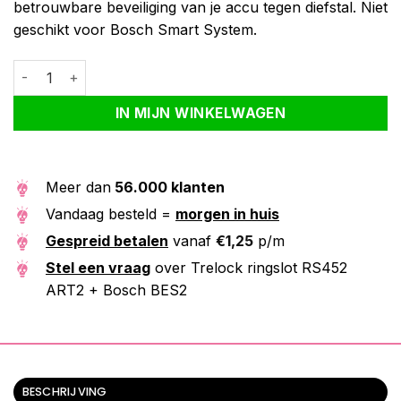
betrouwbare beveiliging van je accu tegen diefstal. Niet
geschikt voor Bosch Smart System.
Trelock ringslot RS452 ART2 + Bosch BES2 aantal
Alternative:
IN MIJN WINKELWAGEN
Meer dan
56.000 klanten
Vandaag besteld =
morgen in huis
Gespreid betalen
vanaf
€
1,25
p/m
Stel een vraag
over Trelock ringslot RS452
ART2 + Bosch BES2
BESCHRIJVING