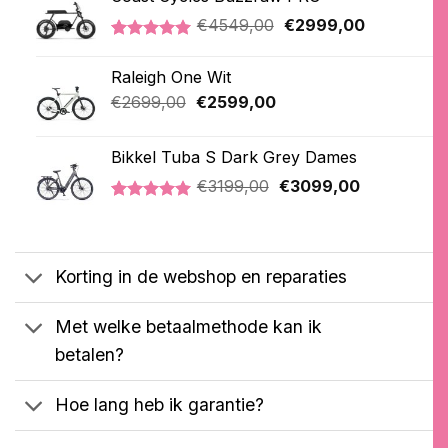
Oorspronkelijke
Huidige
€
4549,00
€
2999,00
prijs
prijs
Gewaardeerd
1
was:
is:
5.00
op 5
Raleigh One Wit
€4549,00.
€2999,00.
gebaseerd
op
Oorspronkelijke
Huidige
€
2699,00
€
2599,00
klantbeoordeling
prijs
prijs
was:
is:
Bikkel Tuba S Dark Grey Dames
€2699,00.
€2599,00.
Oorspronkelijke
Huidige
€
3199,00
€
3099,00
prijs
prijs
Gewaardeerd
1
was:
is:
5.00
op 5
€3199,00.
€3099,00.
gebaseerd
op
Korting in de webshop en reparaties
klantbeoordeling
Met welke betaalmethode kan ik
betalen?
Hoe lang heb ik garantie?