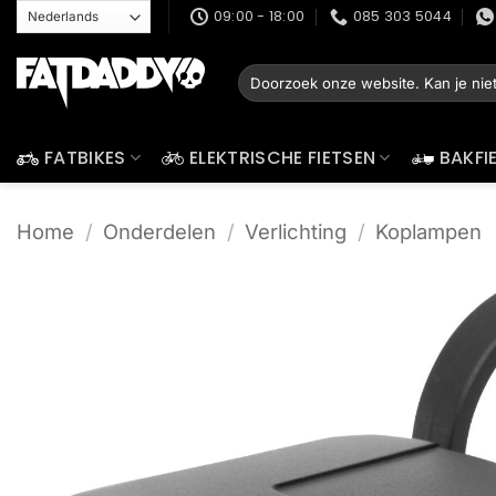
Ga
09:00 - 18:00
085 303 5044
naar
inhoud
Zoeken
naar:
FATBIKES
ELEKTRISCHE FIETSEN
BAKFI
Home
/
Onderdelen
/
Verlichting
/
Koplampen