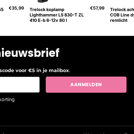
€
35,99
€
57,99
55
Trelock koplamp
Trelock ach
Lighthammer LS 830-T ZL
COB Line 
410 E-b 6-12v 80 l
remlicht
nieuwsbrief
.
ngscode voor €5 in je mailbox
korting