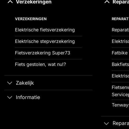
Verzekeringen
Repara
VERZEKERINGEN
REPARAT
Elektrische fietsverzekering
Reparat
Elektrische stepverzekering
Elektris
Fietsverzekering Super73
Fatbike 
Fiets gestolen, wat nu!?
Bakfiets
Elektris
Zakelijk
Fietsenw
Service
Informatie
Tenways
Repara