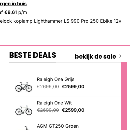
rgen in huis
af
€
8,61
p/m
elock koplamp Lighthammer LS 990 Pro 250 Ebike 12v
BESTE DEALS
bekijk de sale
Raleigh One Grijs
Oorspronkelijke
Huidige
€
2699,00
€
2599,00
prijs
prijs
was:
is:
Raleigh One Wit
€2699,00.
€2599,00.
Oorspronkelijke
Huidige
€
2699,00
€
2599,00
prijs
prijs
was:
is:
AGM GT250 Groen
€2699,00.
€2599,00.