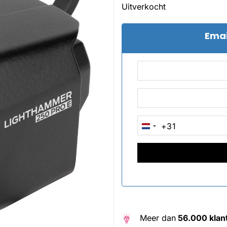
Uitverkocht
Emai
+31
NETHERLANDS
+31
Meer dan
56.000 klan