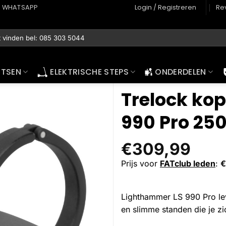
WHATSAPP
Login / Registreren
Re
ETSEN
ELEKTRISCHE STEPS
ONDERDELEN
Trelock ko
990 Pro 250
€
309,99
Prijs voor
FATclub leden
:
€
Lighthammer LS 990 Pro leve
en slimme standen die je zich