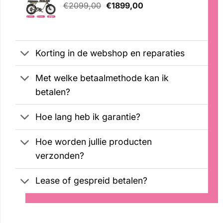
Oorspronkelijke
Huidige
€
2099,00
€
1899,00
prijs
prijs
was:
is:
€2099,00.
€1899,00.
Korting in de webshop en reparaties
Met welke betaalmethode kan ik
betalen?
Hoe lang heb ik garantie?
Hoe worden jullie producten
verzonden?
Lease of gespreid betalen?