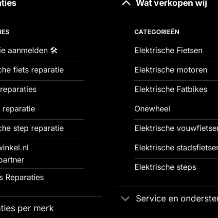
ties
Wat verkopen wij
IES
CATEGORIEËN
ie aanmelden 🛠️
Elektrische Fietsen
che fiets reparatie
Elektrische motoren
reparaties
Elektrische Fatbikes
 reparatie
Onewheel
che step reparatie
Elektrische vouwfietse
inkel.nl
Elektrische stadsfietse
partner
Elektrische steps
 Reparaties
Service en onderste
ties per merk