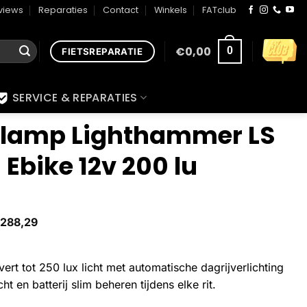
views
Reparaties
Contact
Winkels
FATclub
€
0,00
0
FIETSREPARATIE
SERVICE & REPARATIES
plamp Lighthammer LS
 Ebike 12v 200 lu
288,29
rt tot 250 lux licht met automatische dagrijverlichting
t en batterij slim beheren tijdens elke rit.