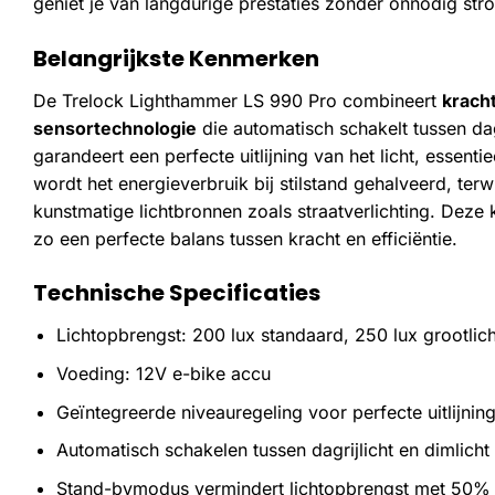
geniet je van langdurige prestaties zonder onnodig str
Belangrijkste Kenmerken
De Trelock Lighthammer LS 990 Pro combineert
krach
sensortechnologie
die automatisch schakelt tussen dag
garandeert een perfecte uitlijning van het licht, essen
wordt het energieverbruik bij stilstand gehalveerd, ter
kunstmatige lichtbronnen zoals straatverlichting. Deze
zo een perfecte balans tussen kracht en efficiëntie.
Technische Specificaties
Lichtopbrengst: 200 lux standaard, 250 lux grootlich
Voeding: 12V e-bike accu
Geïntegreerde niveauregeling voor perfecte uitlijnin
Automatisch schakelen tussen dagrijlicht en dimlicht
Stand-bymodus vermindert lichtopbrengst met 50% bi