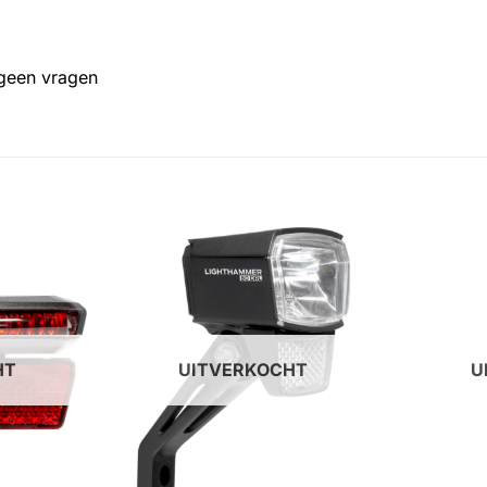
 geen vragen
HT
UITVERKOCHT
U
+
+