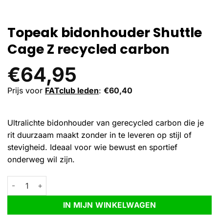
Topeak bidonhouder Shuttle
Cage Z recycled carbon
€
64,95
Prijs voor
FATclub leden
:
€
60,40
Ultralichte bidonhouder van gerecycled carbon die je
rit duurzaam maakt zonder in te leveren op stijl of
stevigheid. Ideaal voor wie bewust en sportief
onderweg wil zijn.
Topeak bidonhouder Shuttle Cage Z recycled carbon aantal
Alternative:
IN MIJN WINKELWAGEN