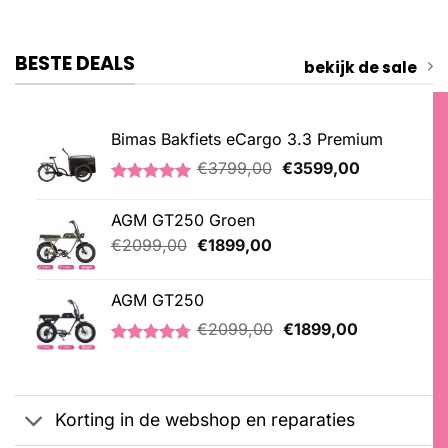
BESTE DEALS
bekijk de sale
Bimas Bakfiets eCargo 3.3 Premium
Oorspronkelijke
Huidige
€
3799,00
€
3599,00
prijs
prijs
Gewaardeerd
2
was:
is:
5.00
op 5
AGM GT250 Groen
€3799,00.
€3599,00.
gebaseerd
op
Oorspronkelijke
Huidige
€
2099,00
€
1899,00
klantbeoordelingen
prijs
prijs
was:
is:
AGM GT250
€2099,00.
€1899,00.
Oorspronkelijke
Huidige
€
2099,00
€
1899,00
prijs
prijs
Gewaardeerd
21
was:
is:
4.76
op 5
€2099,00.
€1899,00.
gebaseerd
op
Korting in de webshop en reparaties
klantbeoordelingen