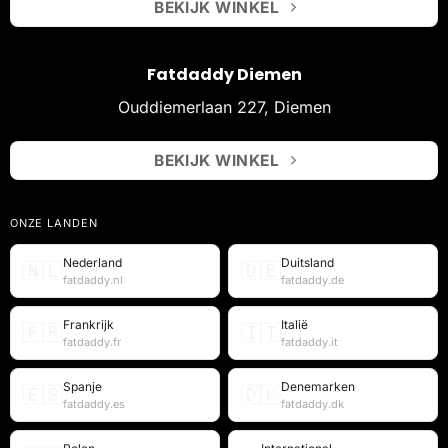
BEKIJK WINKEL
Fatdaddy Diemen
Ouddiemerlaan 227, Diemen
BEKIJK WINKEL
ONZE LANDEN
Nederland
Duitsland
🇳🇱
🇩🇪
fatdaddy.nl
fatdaddy.de
Frankrijk
Italië
🇫🇷
🇮🇹
fatdaddy.fr
fatdaddy.it
Spanje
Denemarken
🇪🇸
🇩🇰
fatdaddy.es
fatdaddy.dk