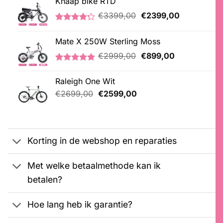
Knaap bike RTD
Oorspronkelijke
Huidige
€
3399,00
€
2399,00
prijs
prijs
Gewaardeerd
5
was:
is:
4.20
op 5
Mate X 250W Sterling Moss
€3399,00.
€2399,00.
gebaseerd
op
Oorspronkelijke
Huidige
€
2999,00
€
899,00
klantbeoordelingen
prijs
prijs
Gewaardeerd
3
was:
is:
5.00
op 5
Raleigh One Wit
€2999,00.
€899,00.
gebaseerd
Oorspronkelijke
Huidige
op
€
2699,00
€
2599,00
klantbeoordelingen
prijs
prijs
was:
is:
€2699,00.
€2599,00.
Korting in de webshop en reparaties
Met welke betaalmethode kan ik
betalen?
Hoe lang heb ik garantie?