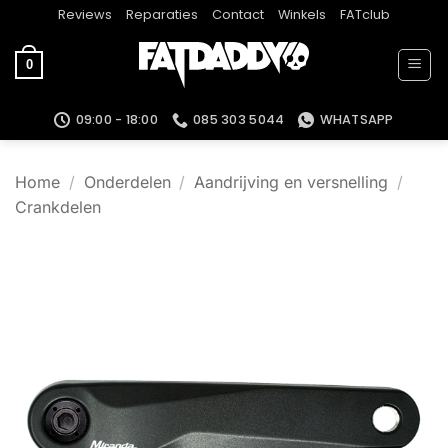
Ga
Reviews
Reparaties
Contact
Winkels
FATclub
naar
inhoud
0
09:00 - 18:00
085 303 5044
WHATSAPP
Home
/
Onderdelen
/
Aandrijving en versnelling
/
Crankdelen