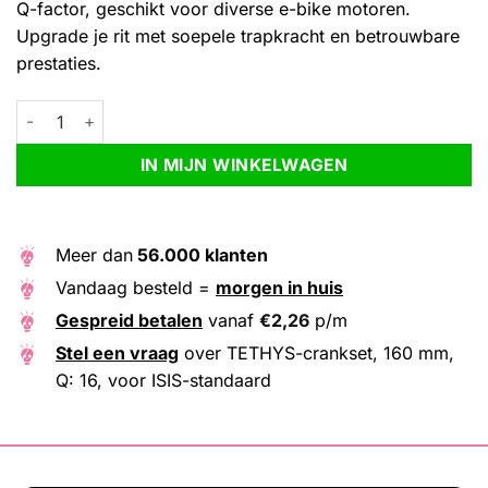
Q-factor, geschikt voor diverse e-bike motoren.
Upgrade je rit met soepele trapkracht en betrouwbare
prestaties.
TETHYS-crankset, 160 mm, Q: 16, voor ISIS-standaard aantal
Alternative:
IN MIJN WINKELWAGEN
Meer dan
56.000 klanten
Vandaag besteld =
morgen in huis
Gespreid betalen
vanaf
€
2,26
p/m
Stel een vraag
over TETHYS-crankset, 160 mm,
Q: 16, voor ISIS-standaard