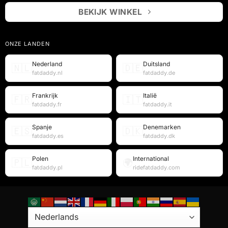
BEKIJK WINKEL
ONZE LANDEN
Nederland
Duitsland
🇳🇱
🇩🇪
fatdaddy.nl
fatdaddy.de
Frankrijk
Italië
🇫🇷
🇮🇹
fatdaddy.fr
fatdaddy.it
Spanje
Denemarken
🇪🇸
🇩🇰
fatdaddy.es
fatdaddy.dk
Polen
International
🇵🇱
🌍
fatdaddy.pl
ridefatdaddy.com