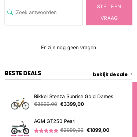
STEL EEN
VRAAG
Er zijn nog geen vragen
BESTE DEALS
bekijk de sale
Bikkel Stenza Sunrise Gold Dames
Oorspronkelijke
Huidige
€
3599,00
€
3399,00
prijs
prijs
was:
is:
AGM GT250 Pearl
€3599,00.
€3399,00.
Oorspronkelijke
Huidige
€
2099,00
€
1899,00
prijs
prijs