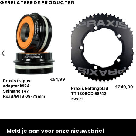
GERELATEERDE PRODUCTEN
Uitverkocht
€
54,99
Praxis trapas
adapter M24
€
249,99
Praxis kettingblad
Shimano T47
TT 130BCD 56/42
Road/MTB 68-73mm
zwart
Meld je aan voor onze nieuwsbrief