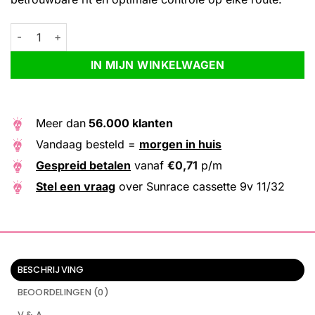
Sunrace cassette 9v 11/32 aantal
Alternative:
IN MIJN WINKELWAGEN
Meer dan
56.000 klanten
Vandaag besteld =
morgen in huis
Gespreid betalen
vanaf
€
0,71
p/m
Stel een vraag
over Sunrace cassette 9v 11/32
BESCHRIJVING
BEOORDELINGEN (0)
V & A