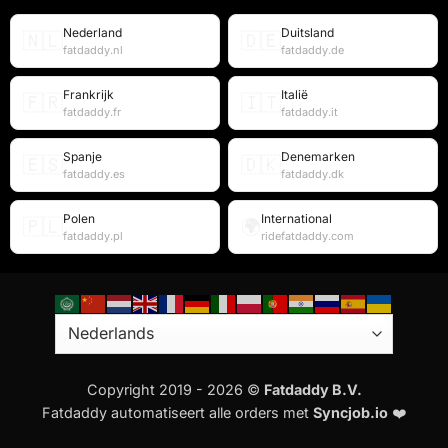
Nederland
Duitsland
🇳🇱
🇩🇪
fatdaddy.nl
fatdaddy.de
Frankrijk
Italië
🇫🇷
🇮🇹
fatdaddy.fr
fatdaddy.it
Spanje
Denemarken
🇪🇸
🇩🇰
fatdaddy.es
fatdaddy.dk
Polen
International
🇵🇱
🌍
fatdaddy.pl
ridefatdaddy.com
Copyright 2019 - 2026 ©
Fatdaddy B.V.
Fatdaddy automatiseert alle orders met
Syncjob.io
❤️