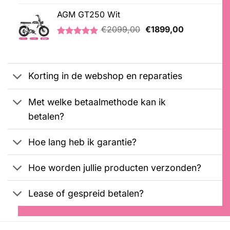
Gewaardeerd
2
was:
is:
5.00
op 5
AGM GT250 Wit
€2099,00.
€1899,00.
gebaseerd
Oorspronkelijke
Huidige
op
€
2099,00
€
1899,00
klantbeoordelingen
prijs
prijs
Gewaardeerd
1
was:
is:
5.00
op 5
€2099,00.
€1899,00.
gebaseerd
op
Korting in de webshop en reparaties
klantbeoordeling
Met welke betaalmethode kan ik
betalen?
Hoe lang heb ik garantie?
Hoe worden jullie producten verzonden?
Lease of gespreid betalen?