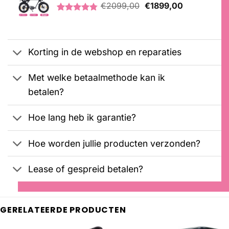
Oorspronkelijke
Huidige
€
2099,00
€
1899,00
prijs
prijs
Gewaardeerd
21
was:
is:
4.76
op 5
€2099,00.
€1899,00.
gebaseerd
op
Korting in de webshop en reparaties
klantbeoordelingen
Met welke betaalmethode kan ik
betalen?
Hoe lang heb ik garantie?
Hoe worden jullie producten verzonden?
Lease of gespreid betalen?
GERELATEERDE PRODUCTEN