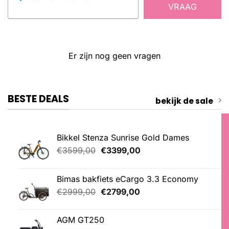
VRAAG
Er zijn nog geen vragen
BESTE DEALS
bekijk de sale
Bikkel Stenza Sunrise Gold Dames
Oorspronkelijke
Huidige
€
3599,00
€
3399,00
prijs
prijs
was:
is:
Bimas bakfiets eCargo 3.3 Economy
€3599,00.
€3399,00.
Oorspronkelijke
Huidige
€
2999,00
€
2799,00
prijs
prijs
was:
is:
AGM GT250
€2999,00.
€2799,00.