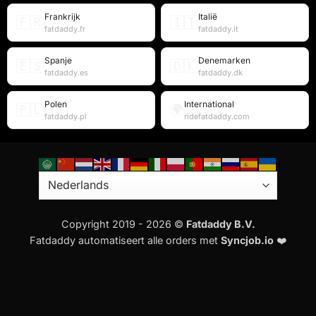
Frankrijk
Italië
🇫🇷
🇮🇹
fatdaddy.fr
fatdaddy.it
Spanje
Denemarken
🇪🇸
🇩🇰
fatdaddy.es
fatdaddy.dk
Polen
International
🇵🇱
🌍
fatdaddy.pl
ridefatdaddy.com
Copyright 2019 - 2026 ©
Fatdaddy B.V.
Fatdaddy automatiseert alle orders met
Syncjob.io
❤️