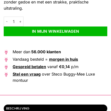
zonder gedoe en met een strakke, praktische
uitstraling.
Steco Buggy-Mee Luxe montuur aantal
Alternative:
IN MIJN WINKELWAGEN
Meer dan
56.000 klanten
Vandaag besteld =
morgen in huis
Gespreid betalen
vanaf
€
0,14
p/m
Stel een vraag
over Steco Buggy-Mee Luxe
montuur
BESCHRIJVING