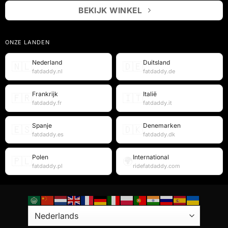
BEKIJK WINKEL
ONZE LANDEN
Nederland
Duitsland
🇳🇱
🇩🇪
fatdaddy.nl
fatdaddy.de
Frankrijk
Italië
🇫🇷
🇮🇹
fatdaddy.fr
fatdaddy.it
Spanje
Denemarken
🇪🇸
🇩🇰
fatdaddy.es
fatdaddy.dk
Polen
International
🇵🇱
🌍
fatdaddy.pl
ridefatdaddy.com