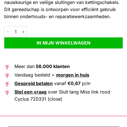
nauwkeurige en veilige sluitingen van kettingschakels.
Dit gereedschap is ontworpen voor efficiënt gebruik
binnen onderhouds- en reparatiewerkzaamheden.
Sluit tang Miss link rood Cyclus 720331 (close) aantal
Alternative:
IN MIJN WINKELWAGEN
Meer dan
56.000 klanten
Vandaag besteld =
morgen in huis
Gespreid betalen
vanaf
€
0,67
p/m
Stel een vraag
over Sluit tang Miss link rood
Cyclus 720331 (close)