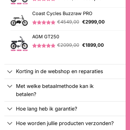
prijs
prijs
Gewaardeerd
3
was:
is:
5.00
op 5
Coast Cycles Buzzraw PRO
€2999,00.
€899,00.
gebaseerd
op
Oorspronkelijke
Huidige
€
4549,00
€
2999,00
klantbeoordelingen
prijs
prijs
Gewaardeerd
1
was:
is:
5.00
op 5
AGM GT250
€4549,00.
€2999,00.
gebaseerd
Oorspronkelijke
Huidige
op
€
2099,00
€
1899,00
klantbeoordeling
prijs
prijs
Gewaardeerd
21
was:
is:
4.76
op 5
€2099,00.
€1899,00.
gebaseerd
op
Korting in de webshop en reparaties
klantbeoordelingen
Met welke betaalmethode kan ik
betalen?
Hoe lang heb ik garantie?
Hoe worden jullie producten verzonden?