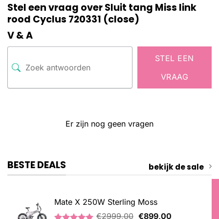
Stel een vraag over Sluit tang Miss link
rood Cyclus 720331 (close)
V & A
STEL EEN
VRAAG
Er zijn nog geen vragen
BESTE DEALS
bekijk de sale
Mate X 250W Sterling Moss
Oorspronkelijke
Huidige
€
2999,00
€
899,00