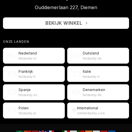
Ouddiemerlaan 227, Diemen
BEKIJK WINKEL
ONZE LANDEN
Nederland
Duitsland
🇳🇱
🇩🇪
fatdaddy.nl
fatdaddy.de
Frankrijk
Italië
🇫🇷
🇮🇹
fatdaddy.fr
fatdaddy.it
Spanje
Denemarken
🇪🇸
🇩🇰
fatdaddy.es
fatdaddy.dk
Polen
International
🇵🇱
🌍
fatdaddy.pl
ridefatdaddy.com