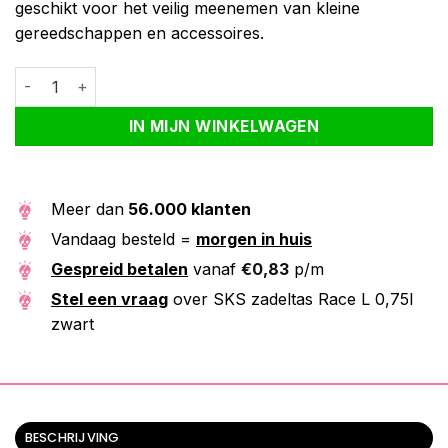
geschikt voor het veilig meenemen van kleine
gereedschappen en accessoires.
SKS zadeltas Race L 0,75l zwart aantal
Alternative:
IN MIJN WINKELWAGEN
Meer dan
56.000 klanten
Vandaag besteld =
morgen in huis
Gespreid betalen
vanaf
€
0,83
p/m
Stel een vraag
over SKS zadeltas Race L 0,75l
zwart
BESCHRIJVING