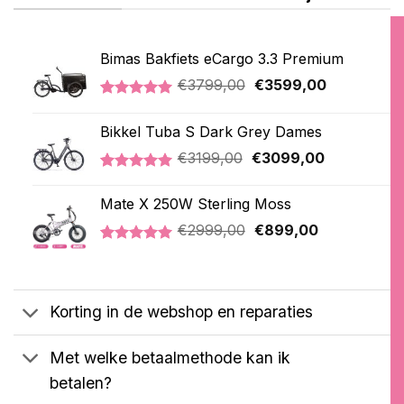
Bimas Bakfiets eCargo 3.3 Premium
Oorspronkelijke
Huidige
€
3799,00
€
3599,00
prijs
prijs
Gewaardeerd
2
was:
is:
5.00
op 5
Bikkel Tuba S Dark Grey Dames
€3799,00.
€3599,00.
gebaseerd
op
Oorspronkelijke
Huidige
€
3199,00
€
3099,00
klantbeoordelingen
prijs
prijs
Gewaardeerd
1
was:
is:
5.00
op 5
Mate X 250W Sterling Moss
€3199,00.
€3099,00.
gebaseerd
Oorspronkelijke
Huidige
op
€
2999,00
€
899,00
klantbeoordeling
prijs
prijs
Gewaardeerd
3
was:
is:
5.00
op 5
€2999,00.
€899,00.
gebaseerd
op
Korting in de webshop en reparaties
klantbeoordelingen
Met welke betaalmethode kan ik
betalen?