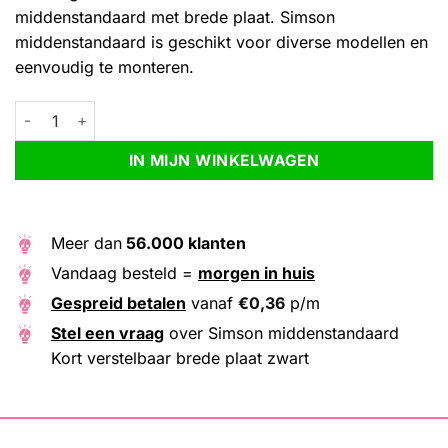
middenstandaard met brede plaat. Simson
middenstandaard is geschikt voor diverse modellen en
eenvoudig te monteren.
Simson middenstandaard Kort verstelbaar brede plaat zwart aan
Alternative:
IN MIJN WINKELWAGEN
Meer dan
56.000 klanten
Vandaag besteld =
morgen in huis
Gespreid betalen
vanaf
€
0,36
p/m
Stel een vraag
over Simson middenstandaard
Kort verstelbaar brede plaat zwart