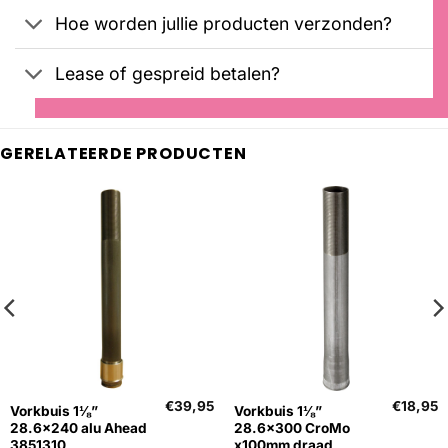
Hoe worden jullie producten verzonden?
Lease of gespreid betalen?
GERELATEERDE PRODUCTEN
€
39,95
€
18,95
Vorkbuis 1⅛”
Vorkbuis 1⅛”
28.6×240 alu Ahead
28.6×300 CroMo
3851310
x100mm draad