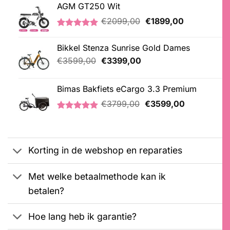
AGM GT250 Wit
Oorspronkelijke
Huidige
€
2099,00
€
1899,00
prijs
prijs
Gewaardeerd
1
was:
is:
5.00
op 5
Bikkel Stenza Sunrise Gold Dames
€2099,00.
€1899,00.
gebaseerd
op
Oorspronkelijke
Huidige
€
3599,00
€
3399,00
klantbeoordeling
prijs
prijs
was:
is:
Bimas Bakfiets eCargo 3.3 Premium
€3599,00.
€3399,00.
Oorspronkelijke
Huidige
€
3799,00
€
3599,00
prijs
prijs
Gewaardeerd
2
was:
is:
5.00
op 5
€3799,00.
€3599,00.
gebaseerd
op
Korting in de webshop en reparaties
klantbeoordelingen
Met welke betaalmethode kan ik
betalen?
Hoe lang heb ik garantie?