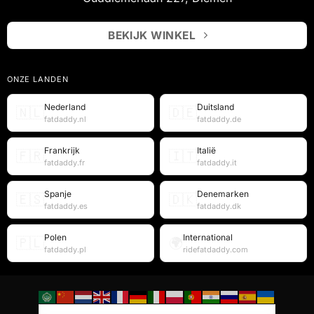
BEKIJK WINKEL
ONZE LANDEN
Nederland
Duitsland
🇳🇱
🇩🇪
fatdaddy.nl
fatdaddy.de
Frankrijk
Italië
🇫🇷
🇮🇹
fatdaddy.fr
fatdaddy.it
Spanje
Denemarken
🇪🇸
🇩🇰
fatdaddy.es
fatdaddy.dk
Polen
International
🇵🇱
🌍
fatdaddy.pl
ridefatdaddy.com