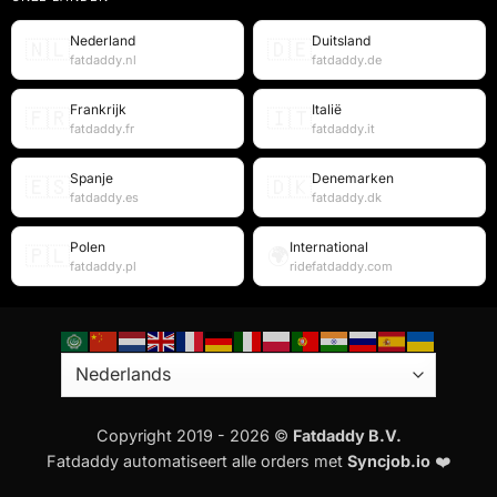
Nederland
Duitsland
🇳🇱
🇩🇪
fatdaddy.nl
fatdaddy.de
Frankrijk
Italië
🇫🇷
🇮🇹
fatdaddy.fr
fatdaddy.it
Spanje
Denemarken
🇪🇸
🇩🇰
fatdaddy.es
fatdaddy.dk
Polen
International
🇵🇱
🌍
fatdaddy.pl
ridefatdaddy.com
Copyright 2019 - 2026 ©
Fatdaddy B.V.
Fatdaddy automatiseert alle orders met
Syncjob.io
❤️