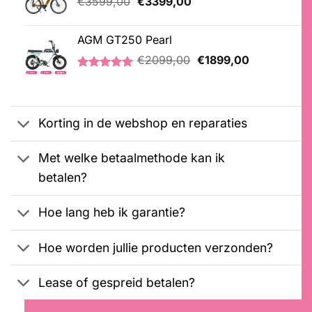
Oorspronkelijke
Huidige
€
3599,00
€
3399,00
klantbeoordeling
prijs
prijs
was:
is:
AGM GT250 Pearl
€3599,00.
€3399,00.
Oorspronkelijke
Huidige
€
2099,00
€
1899,00
prijs
prijs
Gewaardeerd
2
was:
is:
5.00
op 5
€2099,00.
€1899,00.
gebaseerd
op
Korting in de webshop en reparaties
klantbeoordelingen
Met welke betaalmethode kan ik
betalen?
Hoe lang heb ik garantie?
Hoe worden jullie producten verzonden?
Lease of gespreid betalen?