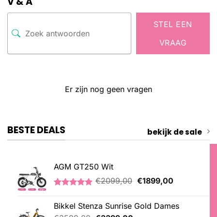
V & A
STEL EEN
VRAAG
Er zijn nog geen vragen
BESTE DEALS
bekijk de sale
AGM GT250 Wit
Oorspronkelijke
Huidige
€
2099,00
€
1899,00
prijs
prijs
Gewaardeerd
1
was:
is:
5.00
op 5
Bikkel Stenza Sunrise Gold Dames
€2099,00.
€1899,00.
gebaseerd
op