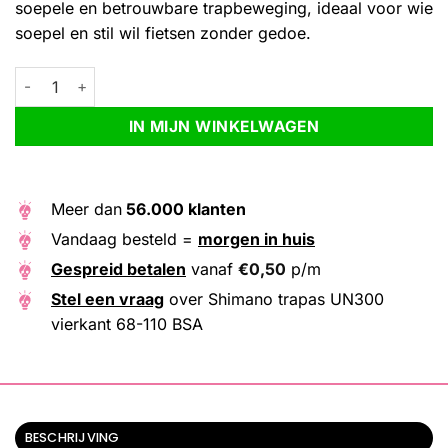
soepele en betrouwbare trapbeweging, ideaal voor wie
soepel en stil wil fietsen zonder gedoe.
Shimano trapas UN300 vierkant 68-110 BSA aantal
Alternative:
IN MIJN WINKELWAGEN
Meer dan
56.000 klanten
Vandaag besteld =
morgen in huis
Gespreid betalen
vanaf
€
0,50
p/m
Stel een vraag
over Shimano trapas UN300
vierkant 68-110 BSA
BESCHRIJVING