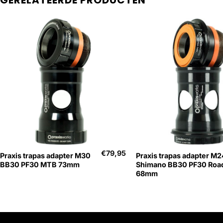
GERELATEERDE PRODUCTEN
+
+
€
79,95
Praxis trapas adapter M30
Praxis trapas adapter M2
BB30 PF30 MTB 73mm
Shimano BB30 PF30 Roa
68mm