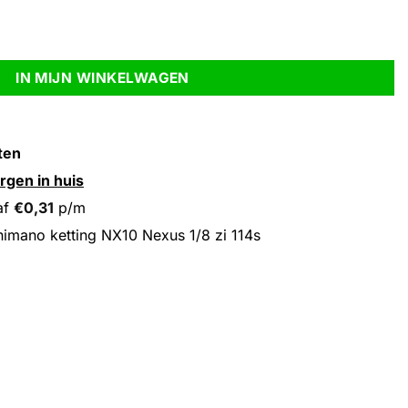
8 zi 114s aantal
IN MIJN WINKELWAGEN
ten
rgen in huis
af
€
0,31
p/m
imano ketting NX10 Nexus 1/8 zi 114s