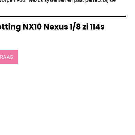
worpen voor Nexus systemen en past perfect bij de
ting NX10 Nexus 1/8 zi 114s
VRAAG