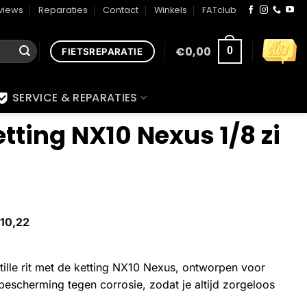
views
Reparaties
Contact
Winkels
FATclub
€
0,00
0
FIETSREPARATIE
SERVICE & REPARATIES
ting NX10 Nexus 1/8 zi
10,22
tille rit met de ketting NX10 Nexus, ontworpen voor
escherming tegen corrosie, zodat je altijd zorgeloos