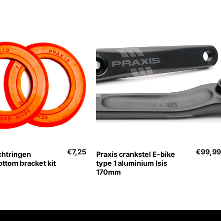
+
€
7,25
€
99,9
chtringen
Praxis crankstel E-bike
ttom bracket kit
type 1 aluminium Isis
170mm