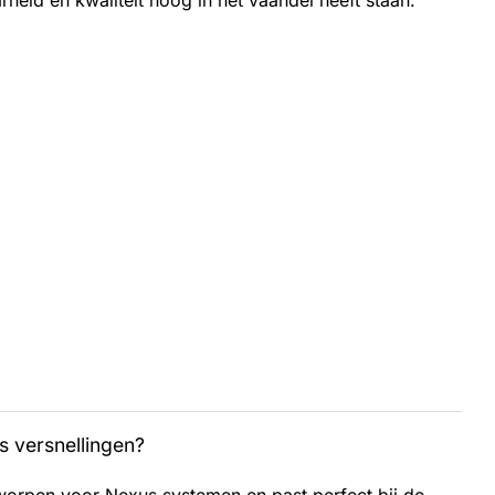
heid en kwaliteit hoog in het vaandel heeft staan.
s versnellingen?