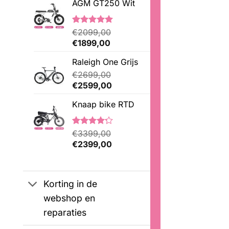
AGM GT250 Wit
Gewaardeerd
1
€
2099,00
5.00
op 5
Oorspronkelijke
Huidige
€
1899,00
gebaseerd
prijs
prijs
op
Raleigh One Grijs
was:
is:
klantbeoordeling
€2099,00.
€
2699,00
€1899,00.
Oorspronkelijke
Huidige
€
2599,00
prijs
prijs
Knaap bike RTD
was:
is:
€2699,00.
€2599,00.
Gewaardeerd
5
€
3399,00
4.20
op 5
Oorspronkelijke
Huidige
€
2399,00
gebaseerd
prijs
prijs
op
was:
is:
klantbeoordelingen
€3399,00.
€2399,00.
Korting in de
webshop en
reparaties