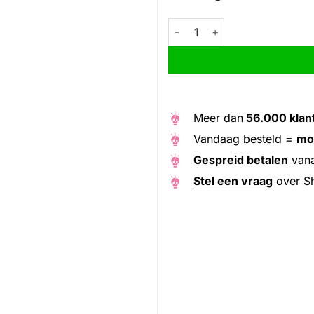
Shimano ketting NX10 Nexus 1/
Alternative:
Meer dan
56.000 klan
Vandaag besteld =
mo
Gespreid betalen
van
Stel een vraag
over Sh