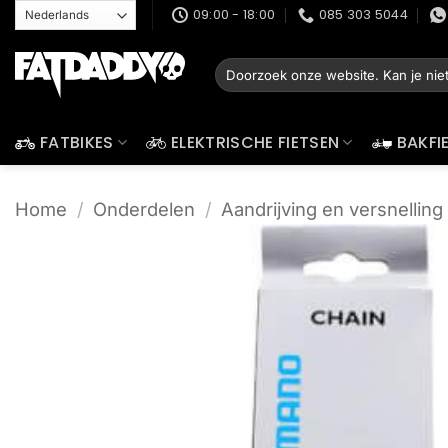
Ga
09:00 - 18:00
085 303 5044
naar
inhoud
Zoeken
naar:
FATBIKES
ELEKTRISCHE FIETSEN
BAKFI
Home
/
Onderdelen
/
Aandrijving en versnelling