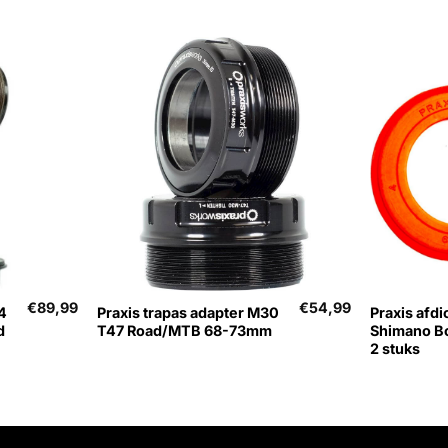
+
+
€
89,99
€
54,99
4
Praxis trapas adapter M30
Praxis afdi
d
T47 Road/MTB 68-73mm
Shimano Bo
2 stuks