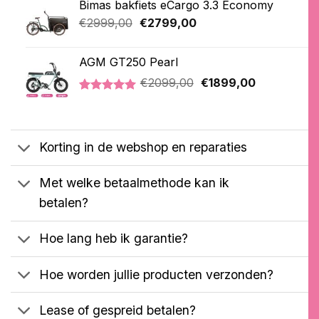
Bimas bakfiets eCargo 3.3 Economy
€3399,00.
€2399,00.
gebaseerd
op
Oorspronkelijke
Huidige
€
2999,00
€
2799,00
klantbeoordelingen
prijs
prijs
was:
is:
AGM GT250 Pearl
€2999,00.
€2799,00.
Oorspronkelijke
Huidige
€
2099,00
€
1899,00
prijs
prijs
Gewaardeerd
2
was:
is:
5.00
op 5
€2099,00.
€1899,00.
gebaseerd
op
Korting in de webshop en reparaties
klantbeoordelingen
Met welke betaalmethode kan ik
betalen?
Hoe lang heb ik garantie?
Hoe worden jullie producten verzonden?
Lease of gespreid betalen?