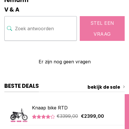
remarm
V & A
STEL EEN
VRAAG
Er zijn nog geen vragen
BESTE DEALS
bekijk de sale
Knaap bike RTD
Oorspronkelijke
Huidige
€
3399,00
€
2399,00
prijs
prijs
Gewaardeerd
5
was:
is:
4.20
op 5