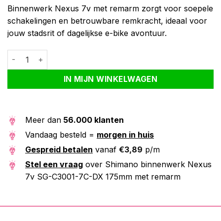
Binnenwerk Nexus 7v met remarm zorgt voor soepele
schakelingen en betrouwbare remkracht, ideaal voor
jouw stadsrit of dagelijkse e-bike avontuur.
Shimano binnenwerk Nexus 7v SG-C3001-7C-DX 175mm met re
Alternative:
IN MIJN WINKELWAGEN
Meer dan
56.000 klanten
Vandaag besteld =
morgen in huis
Gespreid betalen
vanaf
€
3,89
p/m
Stel een vraag
over Shimano binnenwerk Nexus
7v SG-C3001-7C-DX 175mm met remarm