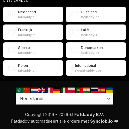
ONZE LANDEN
Nederland
Duitsland
🇳🇱
🇩🇪
fatdaddy.nl
fatdaddy.de
Frankrijk
Italië
🇫🇷
🇮🇹
fatdaddy.fr
fatdaddy.it
Spanje
Denemarken
🇪🇸
🇩🇰
fatdaddy.es
fatdaddy.dk
Polen
International
🇵🇱
🌍
fatdaddy.pl
ridefatdaddy.com
Copyright 2019 - 2026 ©
Fatdaddy B.V.
Fatdaddy automatiseert alle orders met
Syncjob.io
❤️