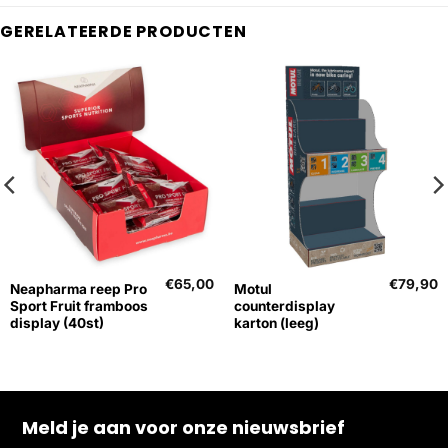
GERELATEERDE PRODUCTEN
€
65,00
€
79,90
Neapharma reep Pro
Motul
Sport Fruit framboos
counterdisplay
display (40st)
karton (leeg)
Meld je aan voor onze nieuwsbrief