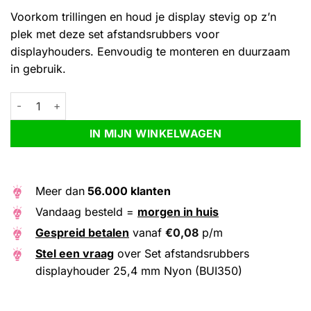
Gewaardeerd
1
Voorkom trillingen en houd je display stevig op z’n
4.00
op
5
plek met deze set afstandsrubbers voor
gebaseerd
displayhouders. Eenvoudig te monteren en duurzaam
op
klantbeoordeling
in gebruik.
Set afstandsrubbers displayhouder 25,4 mm Nyon (BUI350) aan
Alternative:
IN MIJN WINKELWAGEN
Meer dan
56.000 klanten
Vandaag besteld =
morgen in huis
Gespreid betalen
vanaf
€
0,08
p/m
Stel een vraag
over Set afstandsrubbers
displayhouder 25,4 mm Nyon (BUI350)