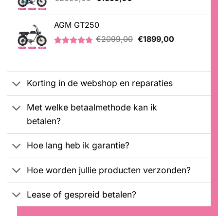
prijs
prijs
was:
is:
AGM GT250
€2099,00.
€1899,00.
Oorspronkelijke
Huidige
€
2099,00
€
1899,00
prijs
prijs
Gewaardeerd
21
was:
is:
4.76
op 5
€2099,00.
€1899,00.
gebaseerd
op
Korting in de webshop en reparaties
klantbeoordelingen
Met welke betaalmethode kan ik
betalen?
Hoe lang heb ik garantie?
Hoe worden jullie producten verzonden?
Lease of gespreid betalen?