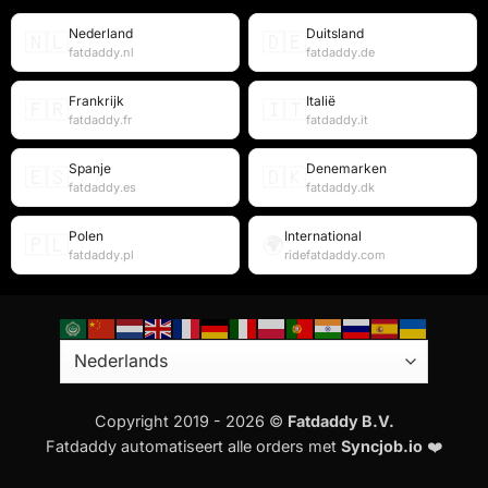
Nederland
Duitsland
🇳🇱
🇩🇪
fatdaddy.nl
fatdaddy.de
Frankrijk
Italië
🇫🇷
🇮🇹
fatdaddy.fr
fatdaddy.it
Spanje
Denemarken
🇪🇸
🇩🇰
fatdaddy.es
fatdaddy.dk
Polen
International
🇵🇱
🌍
fatdaddy.pl
ridefatdaddy.com
Copyright 2019 - 2026 ©
Fatdaddy B.V.
Fatdaddy automatiseert alle orders met
Syncjob.io
❤️