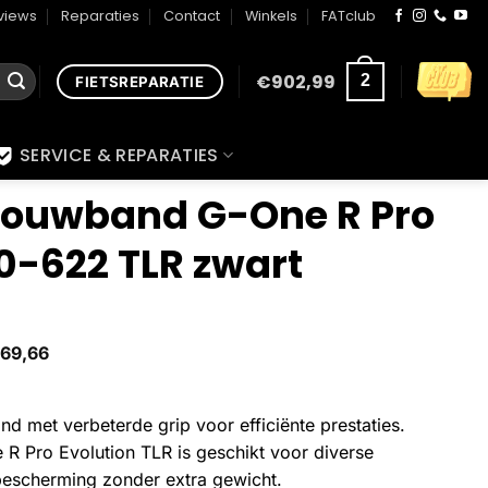
views
Reparaties
Contact
Winkels
FATclub
€
902,99
2
FIETSREPARATIE
SERVICE & REPARATIES
vouwband G-One R Pro
0-622 TLR zwart
69,66
d met verbeterde grip voor efficiënte prestaties.
 Pro Evolution TLR is geschikt voor diverse
bescherming zonder extra gewicht.