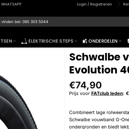
WHATSAPP
Login / Registreren
Re
ETSEN
ELEKTRISCHE STEPS
ONDERDELEN
Schwalbe 
Evolution 4
€
74,90
Prijs voor
FATclub leden
:
€
Combineert lage rolweerstan
Schwalbe vouwband G-One R
ondergronden en biedt lek