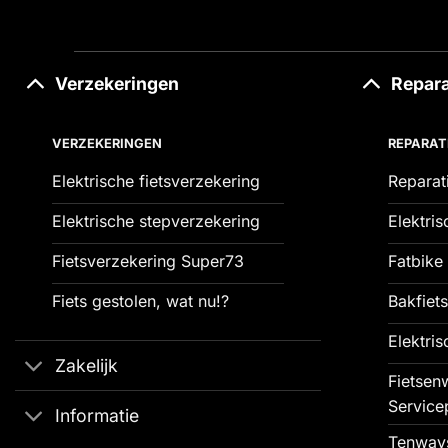
Verzekeringen
Repara
VERZEKERINGEN
REPARAT
Elektrische fietsverzekering
Reparat
Elektrische stepverzekering
Elektris
Fietsverzekering Super73
Fatbike 
Fiets gestolen, wat nu!?
Bakfiets
Elektris
Zakelijk
Fietsenw
Service
Informatie
Tenways