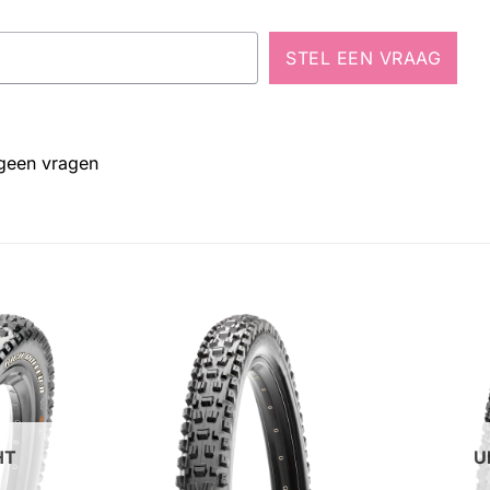
STEL EEN VRAAG
 geen vragen
HT
U