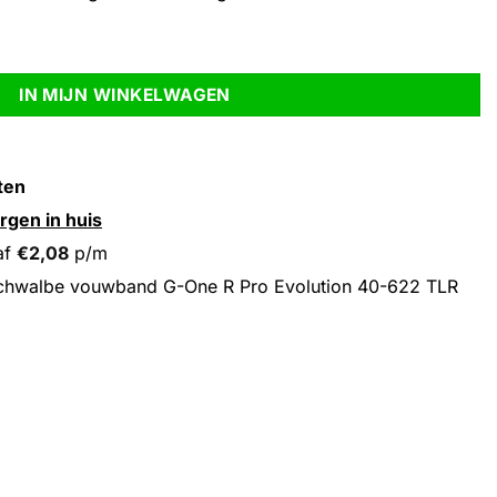
ro Evolution 40-622 TLR zwart aantal
IN MIJN WINKELWAGEN
ten
rgen in huis
af
€
2,08
p/m
chwalbe vouwband G-One R Pro Evolution 40-622 TLR