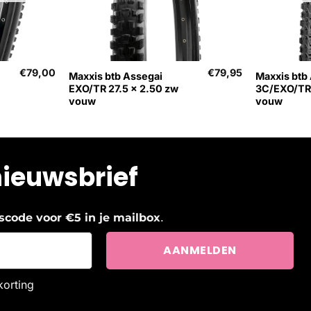
+
+
€
79,00
€
79,95
Maxxis btb Assegai
Maxxis btb
EXO/TR 27.5 x 2.50 zw
3C/EXO/TR 
vouw
vouw
nieuwsbrief
.
ngscode voor €5 in je mailbox
korting