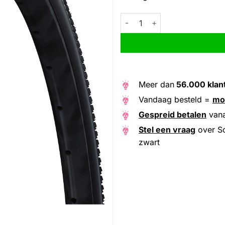
Schwalbe vouwband G-One R P
Alternative:
Meer dan
56.000 klan
Vandaag besteld =
mo
Gespreid betalen
van
Stel een vraag
over S
zwart