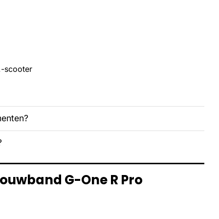
.-scooter
menten?
?
 vouwband G-One R Pro