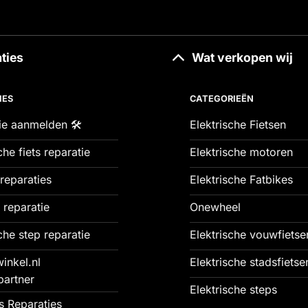
ties
Wat verkopen wij
IES
CATEGORIEËN
ie aanmelden 🛠️
Elektrische Fietsen
che fiets reparatie
Elektrische motoren
reparaties
Elektrische Fatbikes
 reparatie
Onewheel
che step reparatie
Elektrische vouwfietse
inkel.nl
Elektrische stadsfietse
partner
Elektrische steps
 Reparaties