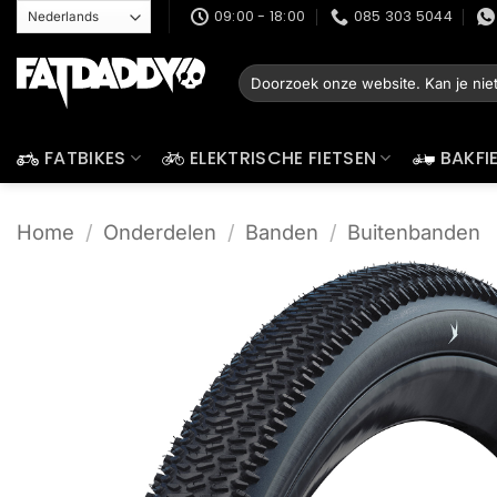
Ga
09:00 - 18:00
085 303 5044
naar
inhoud
Zoeken
naar:
FATBIKES
ELEKTRISCHE FIETSEN
BAKFI
Home
/
Onderdelen
/
Banden
/
Buitenbanden