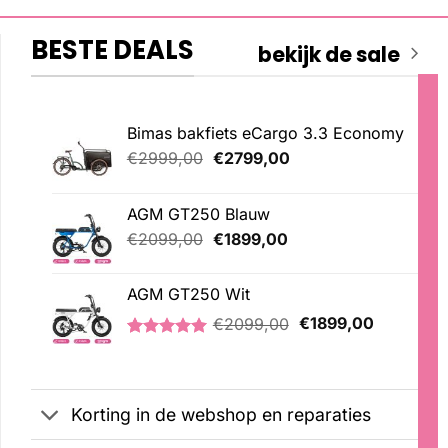
BESTE DEALS
bekijk de sale
Bimas bakfiets eCargo 3.3 Economy
Oorspronkelijke
Huidige
€
2999,00
€
2799,00
prijs
prijs
was:
is:
AGM GT250 Blauw
€2999,00.
€2799,00.
Oorspronkelijke
Huidige
€
2099,00
€
1899,00
prijs
prijs
was:
is:
AGM GT250 Wit
€2099,00.
€1899,00.
Oorspronkelijke
Huidige
€
2099,00
€
1899,00
prijs
prijs
Gewaardeerd
1
was:
is:
5.00
op 5
€2099,00.
€1899,00
gebaseerd
op
Korting in de webshop en reparaties
klantbeoordeling