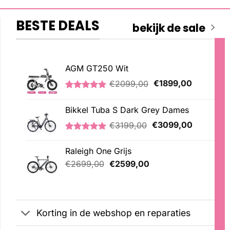
BESTE DEALS
bekijk de sale
AGM GT250 Wit
Oorspronkelijke
Huidige
€
2099,00
€
1899,00
prijs
prijs
Gewaardeerd
1
was:
is:
5.00
op 5
Bikkel Tuba S Dark Grey Dames
€2099,00.
€1899,00
gebaseerd
op
Oorspronkelijke
Huidige
€
3199,00
€
3099,00
klantbeoordeling
prijs
prijs
Gewaardeerd
1
was:
is:
5.00
op 5
Raleigh One Grijs
€3199,00.
€3099,00
gebaseerd
Oorspronkelijke
Huidige
op
€
2699,00
€
2599,00
klantbeoordeling
prijs
prijs
was:
is:
€2699,00.
€2599,00.
Korting in de webshop en reparaties