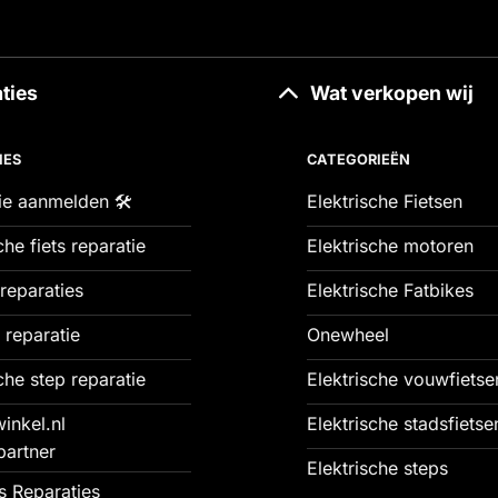
ties
Wat verkopen wij
IES
CATEGORIEËN
ie aanmelden 🛠️
Elektrische Fietsen
che fiets reparatie
Elektrische motoren
reparaties
Elektrische Fatbikes
 reparatie
Onewheel
che step reparatie
Elektrische vouwfietse
inkel.nl
Elektrische stadsfietse
partner
Elektrische steps
 Reparaties