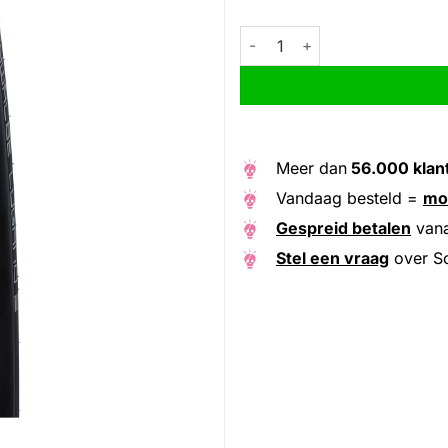
Schwalbe draadband Lugano II
Alternative:
Meer dan
56.000 klan
Vandaag besteld =
mo
Gespreid betalen
van
Stel een vraag
over Sc