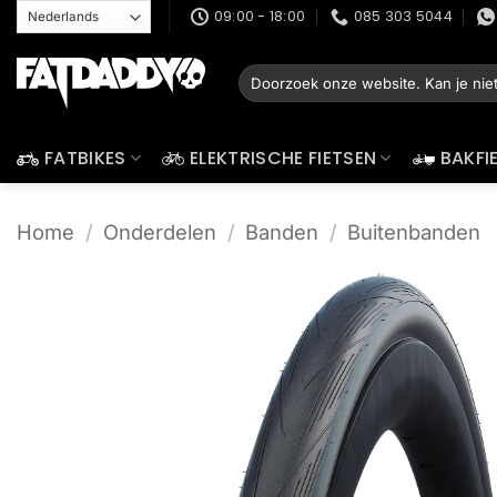
Ga
09:00 - 18:00
085 303 5044
naar
inhoud
Zoeken
naar:
FATBIKES
ELEKTRISCHE FIETSEN
BAKFI
Home
/
Onderdelen
/
Banden
/
Buitenbanden