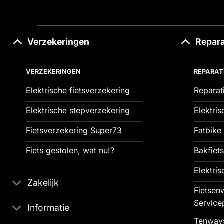
Verzekeringen
Repara
VERZEKERINGEN
REPARAT
Elektrische fietsverzekering
Reparat
Elektrische stepverzekering
Elektris
Fietsverzekering Super73
Fatbike 
Fiets gestolen, wat nu!?
Bakfiets
Elektris
Zakelijk
Fietsenw
Service
Informatie
Tenways