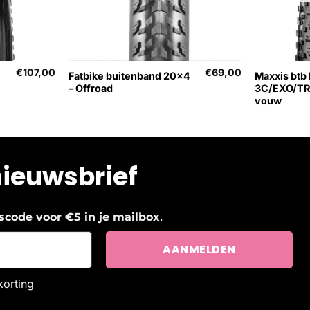
+
+
€
107,00
€
69,00
Fatbike buitenband 20×4
Maxxis btb
– Offroad
3C/EXO/TR 
vouw
nieuwsbrief
.
ngscode voor €5 in je mailbox
korting