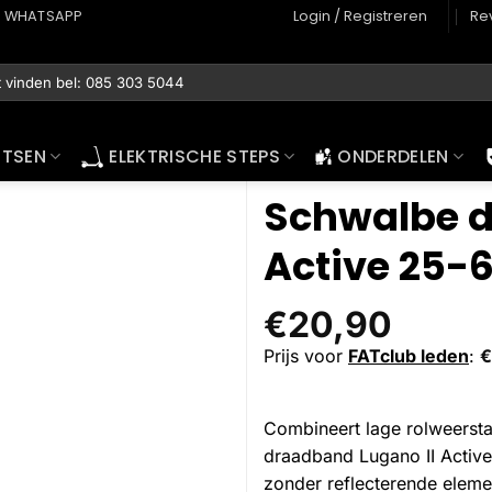
WHATSAPP
Login / Registreren
Re
ETSEN
ELEKTRISCHE STEPS
ONDERDELEN
Schwalbe d
Active 25-6
€
20,90
Prijs voor
FATclub leden
:
€
Combineert lage rolweerst
draadband Lugano II Active 
zonder reflecterende eleme