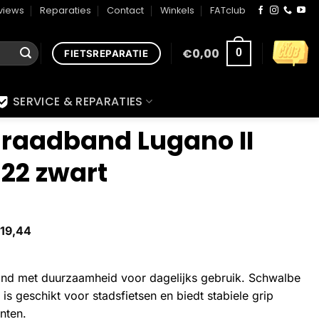
views
Reparaties
Contact
Winkels
FATclub
€
0,00
0
FIETSREPARATIE
SERVICE & REPARATIES
raadband Lugano II
22 zwart
19,44
and met duurzaamheid voor dagelijks gebruik. Schwalbe
is geschikt voor stadsfietsen en biedt stabiele grip
nten.