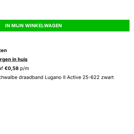
 Active 25-622 zwart aantal
IN MIJN WINKELWAGEN
ten
rgen in huis
af
€
0,58
p/m
hwalbe draadband Lugano II Active 25-622 zwart