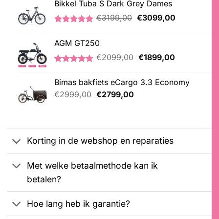
Bikkel Tuba S Dark Grey Dames
Oorspronkelijke
Huidige
€
3199,00
€
3099,00
prijs
prijs
Gewaardeerd
1
was:
is:
5.00
op 5
AGM GT250
€3199,00.
€3099,00.
gebaseerd
op
Oorspronkelijke
Huidige
€
2099,00
€
1899,00
klantbeoordeling
prijs
prijs
Gewaardeerd
21
was:
is:
4.76
op 5
Bimas bakfiets eCargo 3.3 Economy
€2099,00.
€1899,00.
gebaseerd
Oorspronkelijke
Huidige
op
€
2999,00
€
2799,00
klantbeoordelingen
prijs
prijs
was:
is:
€2999,00.
€2799,00.
Korting in de webshop en reparaties
Met welke betaalmethode kan ik
betalen?
Hoe lang heb ik garantie?