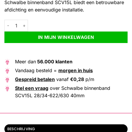
Schwalbe binnenband SCV15L biedt een betrouwbare
afdichting en eenvoudige installatie.
Schwalbe binnenband SCV15L 28/34-622/630 40mm aantal
Alternative:
IN MIJN WINKELWAGEN
Meer dan
56.000 klanten
Vandaag besteld =
morgen in huis
Gespreid betalen
vanaf
€
0,28
p/m
Stel een vraag
over Schwalbe binnenband
SCV15L 28/34-622/630 40mm
BESCHRIJVING