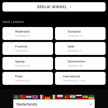
BEKIJK WINKEL
ONZE LANDEN
Nederland
Duitsland
🇳🇱
🇩🇪
fatdaddy.nl
fatdaddy.de
Frankrijk
Italië
🇫🇷
🇮🇹
fatdaddy.fr
fatdaddy.it
Spanje
Denemarken
🇪🇸
🇩🇰
fatdaddy.es
fatdaddy.dk
Polen
International
🇵🇱
🌍
fatdaddy.pl
ridefatdaddy.com