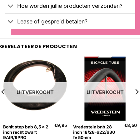
Hoe worden jullie producten verzonden?
Lease of gespreid betalen?
GERELATEERDE PRODUCTEN
UITVERKOCHT
UITVERKOCHT
€
9,95
€
8,50
Bohlt step bnb 8,5 x 2
Vredestein bnb 28
inch recht zwart
inch 18/28-622/630
9AIR/9PRO
fv 50mm