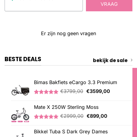
VRAAG
Er zijn nog geen vragen
BESTE DEALS
bekijk de sale
Bimas Bakfiets eCargo 3.3 Premium
Oorspronkelijke
Huidige
€
3799,00
€
3599,00
prijs
prijs
Gewaardeerd
2
was:
is:
5.00
op 5
Mate X 250W Sterling Moss
€3799,00.
€3599,00.
gebaseerd
op
Oorspronkelijke
Huidige
€
2999,00
€
899,00
klantbeoordelingen
prijs
prijs
Gewaardeerd
3
was:
is:
5.00
op 5
Bikkel Tuba S Dark Grey Dames
€2999,00.
€899,00.
gebaseerd