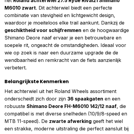
het
Roland achterwiel 27.5 Ryde Rival21 Shimano
M6010 zwart
. Dit achterwiel biedt een perfecte
combinatie van stevigheid en lichtgewicht design,
waardoor je moeiteloos elke trail aankunt. Dankzij de
geschiktheid voor schijfremmen
en de hoogwaardige
Shimano Deore naaf ervaar je een betrouwbare en
soepele rit, ongeacht de omstandigheden. Ideaal voor
wie op zoek is naar een duurzame upgrade die de
wendbaarheid en remkracht van de fiets aanzienlijk
verbetert.
Belangrijkste Kenmerken
Het achterwiel uit het Roland Wheels assortiment
onderscheidt zich door zijn
36 spaakgaten
en een
robuuste
Shimano Deore FH-M6010 142/12 naaf
, die
compatibel is met diverse snelheden (10/9/8-speed en
MTB 11-speed). De
zwarte afwerking
geeft het wiel
een strakke, moderne uitstraling die perfect aansluit bij