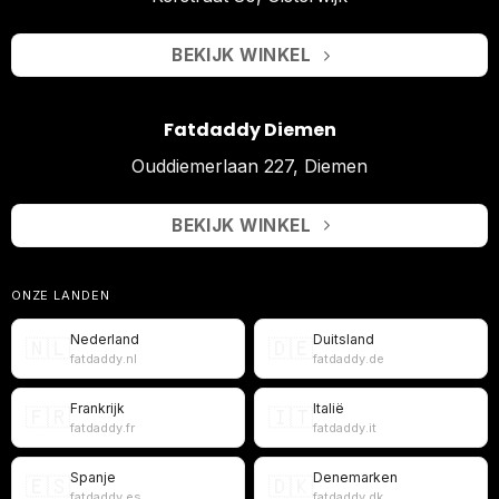
BEKIJK WINKEL
Fatdaddy Diemen
Ouddiemerlaan 227, Diemen
BEKIJK WINKEL
ONZE LANDEN
Nederland
Duitsland
🇳🇱
🇩🇪
fatdaddy.nl
fatdaddy.de
Frankrijk
Italië
🇫🇷
🇮🇹
fatdaddy.fr
fatdaddy.it
Spanje
Denemarken
🇪🇸
🇩🇰
fatdaddy.es
fatdaddy.dk