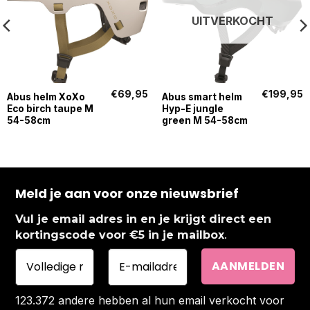
UITVERKOCHT
€
69,95
€
199,95
Abus helm XoXo
Abus smart helm
Eco birch taupe M
Hyp-E jungle
54-58cm
green M 54-58cm
Meld je aan voor onze nieuwsbrief
Vul je email adres in en je krijgt direct een
.
kortingscode voor €5 in je mailbox
123.372 andere hebben al hun email verkocht voor