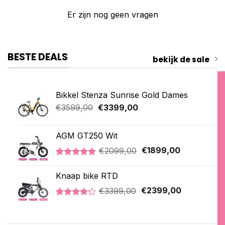
Er zijn nog geen vragen
BESTE DEALS
bekijk de sale
Bikkel Stenza Sunrise Gold Dames
Oorspronkelijke
Huidige
€
3599,00
€
3399,00
prijs
prijs
was:
is:
AGM GT250 Wit
€3599,00.
€3399,00.
Oorspronkelijke
Huidige
€
2099,00
€
1899,00
prijs
prijs
Gewaardeerd
1
was:
is:
5.00
op 5
Knaap bike RTD
€2099,00.
€1899,00.
gebaseerd
Oorspronkelijke
Huidige
op
€
3399,00
€
2399,00
klantbeoordeling
prijs
prijs
Gewaardeerd
5
was:
is:
4.20
op 5
€3399,00.
€2399,00.
gebaseerd