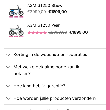
was:
is:
5.00
op 5
AGM GT250 Blauw
€4549,00.
€2999,00.
gebaseerd
op
Oorspronkelijke
Huidige
€
2099,00
€
1899,00
klantbeoordeling
prijs
prijs
was:
is:
AGM GT250 Pearl
€2099,00.
€1899,00.
Oorspronkelijke
Huidige
€
2099,00
€
1899,00
prijs
prijs
Gewaardeerd
2
was:
is:
5.00
op 5
€2099,00.
€1899,00.
gebaseerd
op
Korting in de webshop en reparaties
klantbeoordelingen
Met welke betaalmethode kan ik
betalen?
Hoe lang heb ik garantie?
Hoe worden jullie producten verzonden?