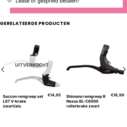
Lease of gespreid betalen?
GERELATEERDE PRODUCTEN
UITVERKOCHT
€
14,95
€
18,99
Saccon remgreep set
Shimano remgreep R
L67 V-brake
Nexus BL-C6000
zwart/alu
rollerbrake zwart