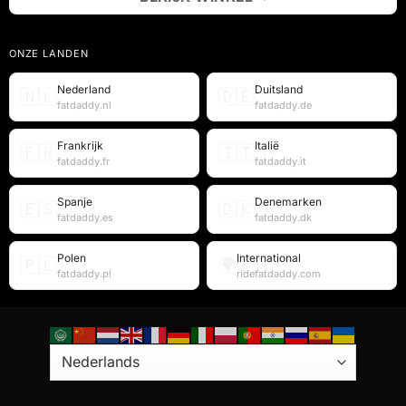
ONZE LANDEN
Nederland
Duitsland
🇳🇱
🇩🇪
fatdaddy.nl
fatdaddy.de
Frankrijk
Italië
🇫🇷
🇮🇹
fatdaddy.fr
fatdaddy.it
Spanje
Denemarken
🇪🇸
🇩🇰
fatdaddy.es
fatdaddy.dk
Polen
International
🇵🇱
🌍
fatdaddy.pl
ridefatdaddy.com