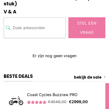
stuk)
V & A
STEL EEN
VRAAG
Er zijn nog geen vragen
BESTE DEALS
bekijk de sale
Coast Cycles Buzzraw PRO
Oorspronkelijke
Huidige
€
4549,00
€
2999,00
prijs
prijs
Gewaardeerd
1