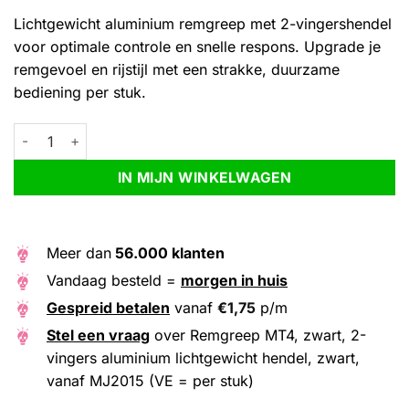
Lichtgewicht aluminium remgreep met 2-vingershendel
voor optimale controle en snelle respons. Upgrade je
remgevoel en rijstijl met een strakke, duurzame
bediening per stuk.
Remgreep MT4, zwart, 2-vingers aluminium lichtgewicht hendel,
Alternative:
IN MIJN WINKELWAGEN
Meer dan
56.000 klanten
Vandaag besteld =
morgen in huis
Gespreid betalen
vanaf
€
1,75
p/m
Stel een vraag
over Remgreep MT4, zwart, 2-
vingers aluminium lichtgewicht hendel, zwart,
vanaf MJ2015 (VE = per stuk)