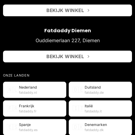
BEKIJK WINKEL
Fatdaddy Diemen
Ouddiemerlaan 227, Diemen
BEKIJK WINKEL
ONZE LANDEN
Nederland
Duitsland
🇳🇱
🇩🇪
fatdaddy.nl
fatdaddy.de
Frankrijk
Italië
🇫🇷
🇮🇹
fatdaddy.fr
fatdaddy.it
Spanje
Denemarken
🇪🇸
🇩🇰
fatdaddy.es
fatdaddy.dk