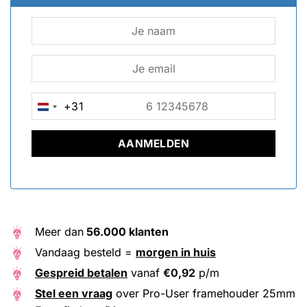
+31
NETHERLANDS
+31
Meer dan
56.000 klanten
Vandaag besteld =
morgen in huis
Gespreid betalen
vanaf
€
0,92
p/m
Stel een vraag
over Pro-User framehouder 25mm