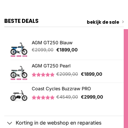
BESTE DEALS
bekijk de sale
AGM GT250 Blauw
Oorspronkelijke
Huidige
€
2099,00
€
1899,00
prijs
prijs
was:
is:
AGM GT250 Pearl
€2099,00.
€1899,00.
Oorspronkelijke
Huidige
€
2099,00
€
1899,00
prijs
prijs
Gewaardeerd
2
was:
is:
5.00
op 5
Coast Cycles Buzzraw PRO
€2099,00.
€1899,00.
gebaseerd
Oorspronkelijke
Huidige
op
€
4549,00
€
2999,00
klantbeoordelingen
prijs
prijs
Gewaardeerd
1
was:
is:
5.00
op 5
€4549,00.
€2999,00.
gebaseerd
op
Korting in de webshop en reparaties
klantbeoordeling