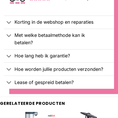
klantbeoordeling
prijs
prijs
Gewaardeerd
2
was:
is:
5.00
op 5
€2099,00.
€1899,00.
gebaseerd
op
Korting in de webshop en reparaties
klantbeoordelingen
Met welke betaalmethode kan ik
betalen?
Hoe lang heb ik garantie?
Hoe worden jullie producten verzonden?
Lease of gespreid betalen?
GERELATEERDE PRODUCTEN