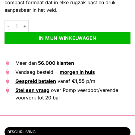
compact formaat dat in elke rugzak past en druk
aanpasbaar in het veld.
Pomp veerpoot/verende voorvork tot 20 bar aantal
Alternative:
IN MIJN WINKELWAGEN
Meer dan
56.000 klanten
Vandaag besteld =
morgen in huis
Gespreid betalen
vanaf
€
1,55
p/m
Stel een vraag
over Pomp veerpoot/verende
voorvork tot 20 bar
BESCHRIJVING