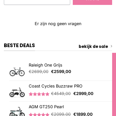
Er zijn nog geen vragen
BESTE DEALS
bekijk de sale
Raleigh One Grijs
Oorspronkelijke
Huidige
€
2699,00
€
2599,00
prijs
prijs
was:
is:
Coast Cycles Buzzraw PRO
€2699,00.
€2599,00.
Oorspronkelijke
Huidige
€
4549,00
€
2999,00
prijs
prijs
Gewaardeerd
1
was:
is:
5.00
op 5
AGM GT250 Pearl
€4549,00.
€2999,00.
gebaseerd
Oorspronkelijke
Huidige
op
€
2099,00
€
1899,00