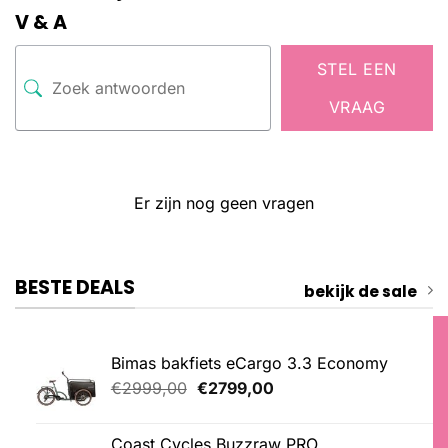
V & A
STEL EEN
VRAAG
Er zijn nog geen vragen
BESTE DEALS
bekijk de sale
Bimas bakfiets eCargo 3.3 Economy
Oorspronkelijke
Huidige
€
2999,00
€
2799,00
prijs
prijs
was:
is:
Coast Cycles Buzzraw PRO