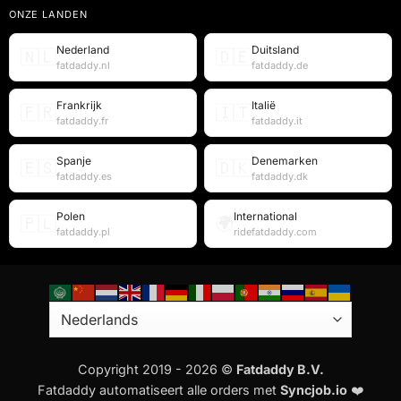
ONZE LANDEN
Nederland
Duitsland
🇳🇱
🇩🇪
fatdaddy.nl
fatdaddy.de
Frankrijk
Italië
🇫🇷
🇮🇹
fatdaddy.fr
fatdaddy.it
Spanje
Denemarken
🇪🇸
🇩🇰
fatdaddy.es
fatdaddy.dk
Polen
International
🇵🇱
🌍
fatdaddy.pl
ridefatdaddy.com
Copyright 2019 - 2026 ©
Fatdaddy B.V.
Fatdaddy automatiseert alle orders met
Syncjob.io
❤️