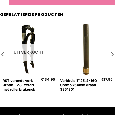
GERELATEERDE PRODUCTEN
UITVERKOCHT
€
134,95
€
17,95
RST verende vork
Vorkbuis 1″ 25.4×160
Urban T 28″ zwart
CroMo x60mm draad
met rollerbrakenok
3851301