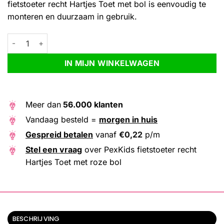
fietstoeter recht Hartjes Toet met bol is eenvoudig te
monteren en duurzaam in gebruik.
PexKids fietstoeter recht Hartjes Toet met roze bol aantal
Alternative:
IN MIJN WINKELWAGEN
Meer dan
56.000 klanten
Vandaag besteld =
morgen in huis
Gespreid betalen
vanaf
€
0,22
p/m
Stel een vraag
over PexKids fietstoeter recht
Hartjes Toet met roze bol
BESCHRIJVING