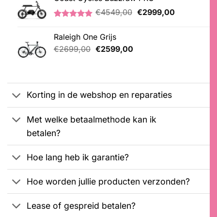
€2999,00.
€2799,00.
Oorspronkelijke
Huidige
€
4549,00
€
2999,00
prijs
prijs
Gewaardeerd
1
was:
is:
5.00
op 5
Raleigh One Grijs
€4549,00.
€2999,00.
gebaseerd
Oorspronkelijke
Huidige
op
€
2699,00
€
2599,00
klantbeoordeling
prijs
prijs
was:
is:
€2699,00.
€2599,00.
Korting in de webshop en reparaties
Met welke betaalmethode kan ik
betalen?
Hoe lang heb ik garantie?
Hoe worden jullie producten verzonden?
Lease of gespreid betalen?